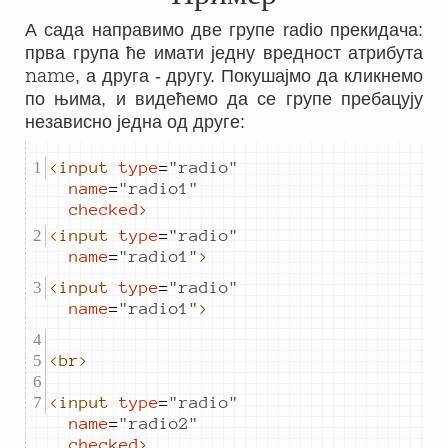
А сада направимо две групе radio прекидача:
прва група ће имати једну вредност атрибута
name
, а друга - другу. Покушајмо да кликнемо
по њима, и видећемо да се групе пребацују
независно једна од друге:
<input
type
=
"
radio
"
name
=
"
radio1
"
checked
>
<input
type
=
"
radio
"
name
=
"
radio1
"
>
<input
type
=
"
radio
"
name
=
"
radio1
"
>
<br>
<input
type
=
"
radio
"
name
=
"
radio2
"
checked
>