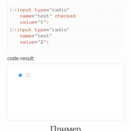
<input
type
=
"
radio
"
name
=
"
test
"
checked
value
=
"
1
"
>
<input
type
=
"
radio
"
name
=
"
test
"
value
=
"
2
"
>
code-result
:
Пример