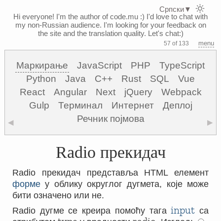
Српски
▼
Hi everyone! I'm the author of code.mu :)
I'd love to chat with
my non-Russian audience. I'm looking for your feedback on
the site and the translation quality. Let's chat:)
menu
57 of 133
Маркирање
JavaScript
PHP
TypeScript
Python
Java
C++
Rust
SQL
Vue
React
Angular
Next
jQuery
Webpack
Gulp
Терминал
Интернет
Деплој
Речник појмова
◀
▶
Radio прекидач
Radio прекидач представља HTML елемент
форме
у облику округлог дугмета, које може
бити означено или не.
input
Radio дугме се креира помоћу тага
са