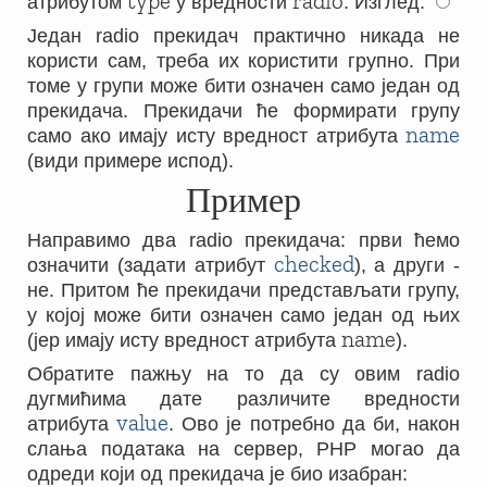
type
radio
атрибутом
у вредности
. Изглед:
Један radio прекидач практично никада не
користи сам, треба их користити групно. При
томе у групи може бити означен само један од
прекидача. Прекидачи ће формирати групу
name
само ако имају исту вредност атрибута
(види примере испод).
Пример
Направимо два radio прекидача: први ћемо
checked
означити (задати атрибут
), а други -
не. Притом ће прекидачи представљати групу,
у којој може бити означен само један од њих
name
(јер имају исту вредност атрибута
).
Обратите пажњу на то да су овим radio
дугмићима дате различите вредности
value
атрибута
. Ово је потребно да би, након
слања података на сервер, PHP могао да
одреди који од прекидача је био изабран: