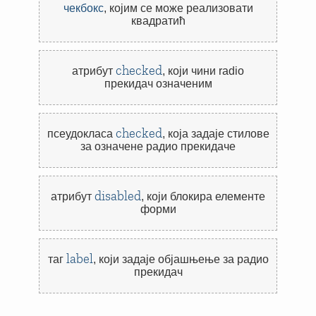
чекбокс
,
којим се може реализовати
квадратић
checked
атрибут
,
који чини radio
прекидач означеним
checked
псеудокласа
,
која задаје стилове
за означене радио прекидаче
disabled
атрибут
,
који блокира елементе
форми
label
таг
,
који задаје објашњење за радио
прекидач