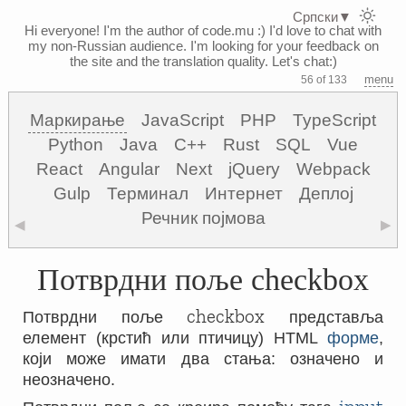
Српски
▼
Hi everyone! I'm the author of code.mu :)
I'd love to chat with
my non-Russian audience. I'm looking for your feedback on
the site and the translation quality. Let's chat:)
menu
56 of 133
Маркирање
JavaScript
PHP
TypeScript
Python
Java
C++
Rust
SQL
Vue
React
Angular
Next
jQuery
Webpack
Gulp
Терминал
Интернет
Деплој
Речник појмова
◀
▶
Потврдни поље checkbox
checkbox
Потврдни поље
представља
елемент (крстић или птичицу) HTML
форме
,
који може имати два стања: означено и
неозначено.