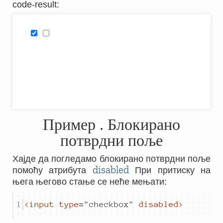
code-result
:
Пример
. Блокирано
потврдни поље
Хајде да погледамо блокирано потврдни поље
disabled
помоћу атрибута
При притиску на
њега његово стање се неће мењати:
<input
type
=
"
checkbox
"
disabled
>