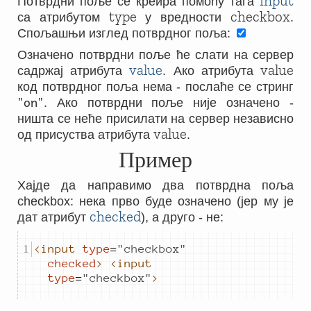
input
Потврдни поље се креира помоћу тага
type
checkbox
са атрибутом
у вредности
.
Спољашњи изглед потврдног поља:
Означено потврдни поље ће слати на сервер
value
value
садржај атрибута
. Ако атрибута
код потврдног поља нема - послаће се стринг
"on"
. Ако потврдни поље није означено -
ништа се неће присилати на сервер независно
value
од присуства атрибута
.
Пример
Хајде да направимо два потврдна поља
checkbox: нека прво буде означено (јер му је
checked
дат атрибут
), а друго - не:
<input
type
=
"
checkbox
"
checked
>
<input
type
=
"
checkbox
"
>