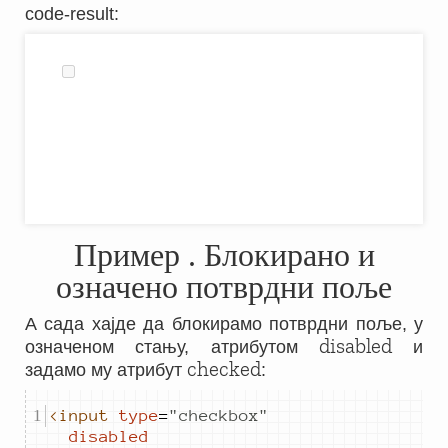
code-result
:
Пример
. Блокирано и
означено потврдни поље
А сада хајде да блокирамо потврдни поље, у
disabled
означеном стању, атрибутом
и
checked
задамо му атрибут
:
<input
type
=
"
checkbox
"
disabled