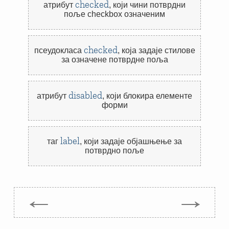
checked
атрибут
,
који чини потврдни
поље checkbox означеним
checked
псеудокласа
,
која задаје стилове
за означене потврдне поља
disabled
атрибут
,
који блокира елементе
форми
label
таг
,
који задаје објашњење за
потврдно поље
←
→