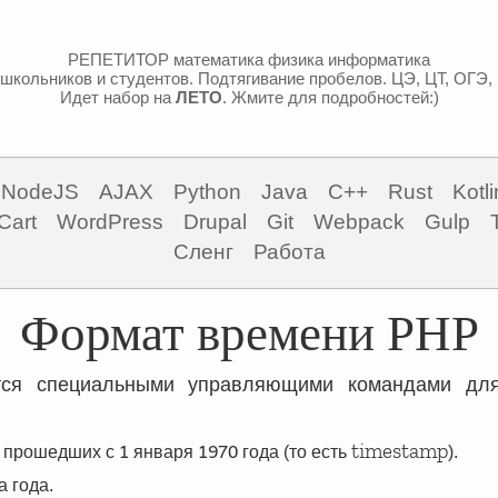
РЕПЕТИТОР математика физика информатика
школьников и студентов. Подтягивание пробелов. ЦЭ, ЦТ, ОГЭ,
Идет набор на
ЛЕТО
. Жмите для подробностей:)
NodeJS
AJAX
Python
Java
C++
Rust
Kotli
Cart
WordPress
Drupal
Git
Webpack
Gulp
Сленг
Работа
Формат времени PHP
ся специальными управляющими командами д
1
1970
timestamp
, прошедших с
января
года (то есть
).
а года.