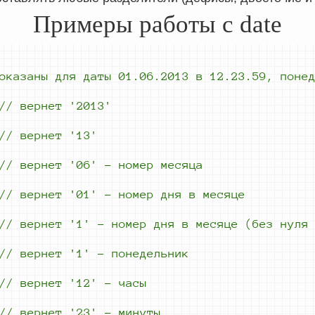
Примеры работы с date
оказаны 
для даты 01.06.2013 
в 12.23.59, 
поне
//
 вернет 
'2013'
//
 вернет '13'
//
 вернет 
'06' - номер 
месяца
//
 вернет 
'01' - номер 
дня в месяце
//
 вернет 
'1' - номер 
дня в месяце 
(без нуля
//
 вернет 
'1' - понедельник
//
 вернет 
'12' - часы
//
 вернет 
'23' - минуты