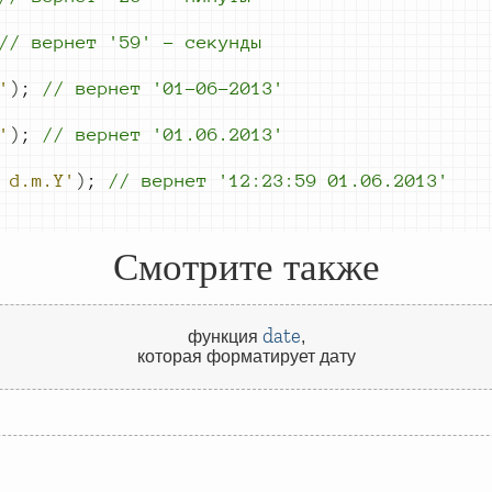
//
 вернет 
'59' - секунды
'
)
;
//
 вернет 
'01-06-2013'
'
)
;
//
 вернет 
'01.06.2013'
 d.m.Y'
)
;
//
 вернет 
'12:23:59 
01.06.2013'
Смотрите также
date
функция
,
которая форматирует дату