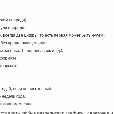
улем спереди).
нуля впереди.
, всегда две цифры (то есть первая может быть нулем).
 без предваряющего нуля.
1
оскресенье,
- понедельник и т.д.).
 формате.
 формате.
0
 год,
, если не високосный.
 недели года.
указанном месяце.
тавлять любые разделители (дефисы, двоеточие и 