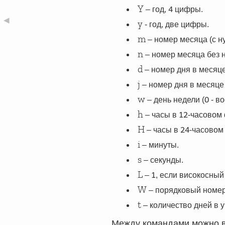
4
Y
– год,
цифры.
◀
y
- год, две цифры.
m
– номер месяца (с н
n
– номер месяца без 
d
– номер дня в месяце
j
– номер дня в месяце
0
w
– день недели (
- в
12
h
– часы в
-часовом
24
H
– часы в
-часовом
i
– минуты.
s
– секунды.
1
L
–
, если високосный
W
– порядковый номер
t
– количество дней в 
Между командами можно вс