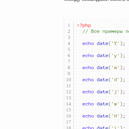
<?php
//
 Все примеры п
echo
date
(
'Y'
)
;
echo
date
(
'y'
)
;
echo
date
(
'm'
)
;
echo
date
(
'd'
)
;
echo
date
(
'j'
)
;
echo
date
(
'w'
)
;
echo
date
(
'H'
)
;
echo
date
(
'i'
)
;