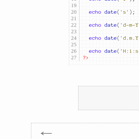
echo
date
(
's'
)
;
echo
date
(
'd-m-Y
echo
date
(
'd.m.Y
echo
date
(
'H:i:s
?>
←