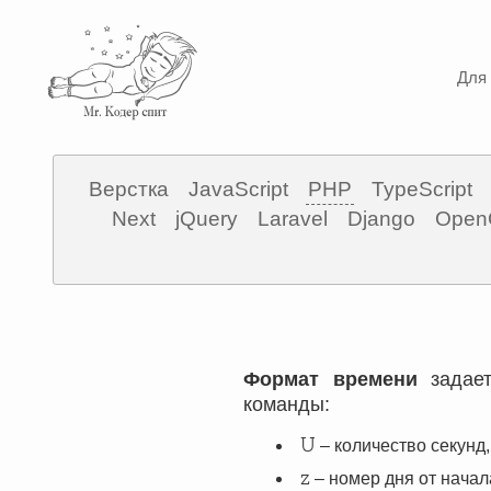
Для 
Верстка
JavaScript
PHP
TypeScript
Next
jQuery
Laravel
Django
Open
Формат времени
задает
команды:
U
– количество секунд
z
– номер дня от начал