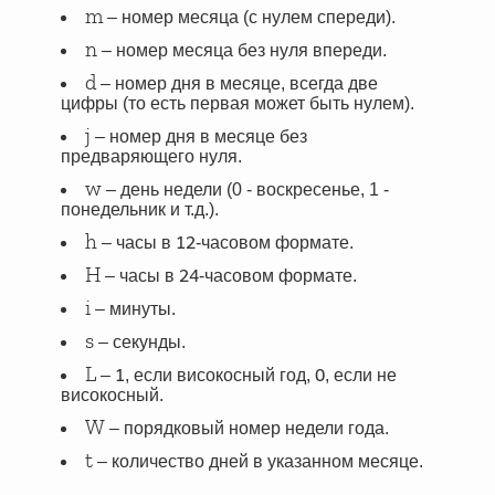
m
– номер месяца (с нулем спереди).
n
– номер месяца без нуля впереди.
d
– номер дня в месяце, всегда две
цифры (то есть первая может быть нулем).
j
– номер дня в месяце без
предваряющего нуля.
w
– день недели (0 - воскресенье, 1 -
понедельник и т.д.).
12
h
– часы в
-часовом формате.
24
H
– часы в
-часовом формате.
i
– минуты.
s
– секунды.
1
0
L
–
, если високосный год,
, если не
високосный.
W
– порядковый номер недели года.
t
– количество дней в указанном месяце.