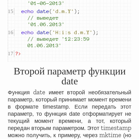
'01-06-2013'
echo
date
(
'd.m.Y'
)
;
//
 выведет 
'01.06.2013'
echo
date
(
'H:i:s d.m.Y'
)
;
//
 выведет 
'12:23:59 
01.06.2013'
?>
Второй параметр функции
date
date
Функция
имеет второй необязательный
параметр, который принимает момент времени
в формате timestamp. Если передать этот
параметр, то функция date отформатирует не
текущий момент времени, а тот, который
timestamp
передан вторым параметром. Этот
mktime
можно получить, к примеру, через
(но