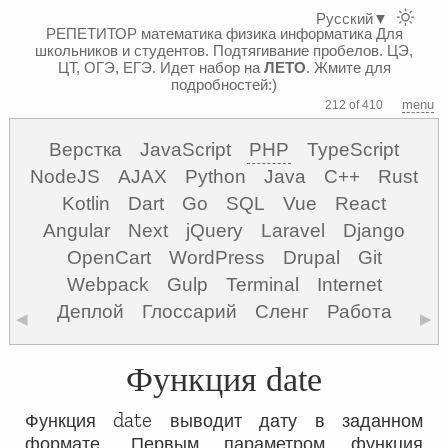
Русский
▼
РЕПЕТИТОР математика физика информатика
Для
школьников и студентов. Подтягивание пробелов. ЦЭ,
ЦТ, ОГЭ, ЕГЭ.
Идет набор на
ЛЕТО
. Жмите для
подробностей:)
menu
212 of 410
Верстка
JavaScript
PHP
TypeScript
NodeJS
AJAX
Python
Java
C++
Rust
Kotlin
Dart
Go
SQL
Vue
React
Angular
Next
jQuery
Laravel
Django
OpenCart
WordPress
Drupal
Git
Webpack
Gulp
Terminal
Internet
Деплой
Глоссарий
Сленг
Работа
◀
▶
Функция date
date
Функция
выводит дату в заданном
формате. Первым параметром функция