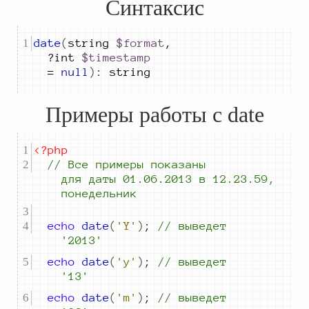
Синтаксис
date
(
string 
$format
,
?
int 
$timestamp
=
null
)
:
 string
Примеры работы с date
<?php
//
 Все примеры показаны 
для даты 01.06.2013 
в 12.23.59, 
понедельник
echo
date
(
'Y'
)
;
//
 выведет 
'2013'
echo
date
(
'y'
)
;
//
 выведет 
'13'
echo
date
(
'm'
)
;
//
 выведет 