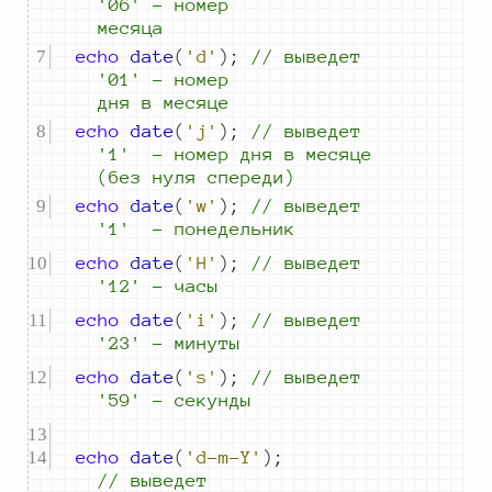
'06' - номер 
месяца
echo
date
(
'd'
)
;
//
 выведет 
'01' - номер 
дня в месяце
echo
date
(
'j'
)
;
//
 выведет 
'1'  - номер 
дня в месяце 
(без нуля 
спереди)
echo
date
(
'w'
)
;
//
 выведет 
'1'  - понедельник
echo
date
(
'H'
)
;
//
 выведет 
'12' - часы
echo
date
(
'i'
)
;
//
 выведет 
'23' - минуты
echo
date
(
's'
)
;
//
 выведет 
'59' - секунды
echo
date
(
'd-m-Y'
)
;
//
 выведет 