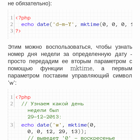
не обязательно):
<?php
echo
date
(
'd-m-Y'
,
mktime
(
0
,
0
,
0
,
12
?>
Этим можно воспользоваться, чтобы узнать
номер дня недели за определенную дату -
просто передадим ее вторым параметром с
mktime
помощью функции
, а первым
параметром поставим управляющий символ
'w'
:
<?php
//
 Узнаем какой день 
недели был 
29-12-2013:
echo
date
(
'w'
,
mktime
(
0
,
0
,
0
,
12
,
29
,
13
))
;
//
 выведет 
'0' - воскресенье