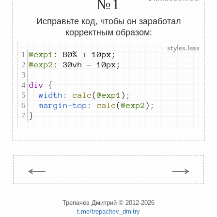
№1
Исправьте код, чтобы он заработал
корректным образом:
@exp1
@exp2
div 
{
width
:
calc
(
@exp1
)
;
margin-top
:
calc
(
@exp2
)
;
}
←
→
Трепачёв Дмитрий © 2012-2026
t.me/trepachev_dmitry