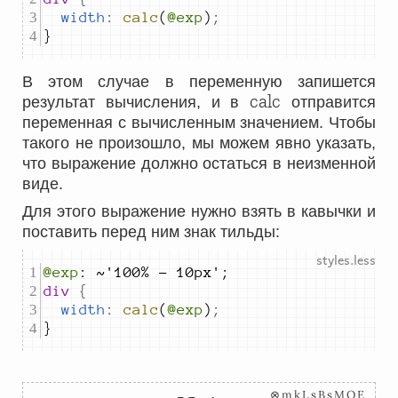
width
:
calc
(
@exp
)
;
}
В этом случае в переменную запишется
calc
результат вычисления, и в
отправится
переменная с вычисленным значением. Чтобы
такого не произошло, мы можем явно указать,
что выражение должно остаться в неизменной
виде.
Для этого выражение нужно взять в кавычки и
поставить перед ним знак тильды:
@exp
div 
{
width
:
calc
(
@exp
)
;
}
⊗mkLsBsMOE