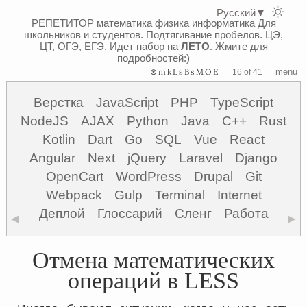
Русский
▼
РЕПЕТИТОР математика физика информатика
Для
школьников и студентов. Подтягивание пробелов. ЦЭ,
ЦТ, ОГЭ, ЕГЭ.
Идет набор на
ЛЕТО
. Жмите для
подробностей:)
⊗mkLsBsMOE
menu
16 of 41
Верстка
JavaScript
PHP
TypeScript
NodeJS
AJAX
Python
Java
C++
Rust
Kotlin
Dart
Go
SQL
Vue
React
Angular
Next
jQuery
Laravel
Django
OpenCart
WordPress
Drupal
Git
Webpack
Gulp
Terminal
Internet
Деплой
Глоссарий
Сленг
Работа
◀
▶
Отмена математических
операций в LESS