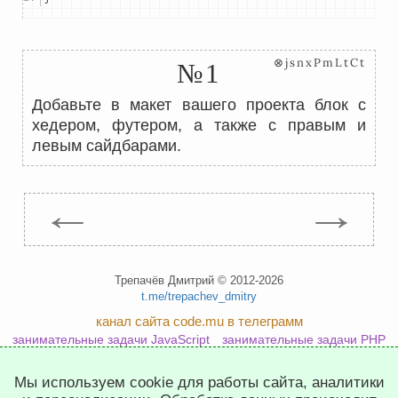
⊗jsnxPmLtCt
№1
Добавьте в макет вашего проекта блок с
хедером, футером, а также с правым и
левым сайдбарами.
←
→
Трепачёв Дмитрий © 2012-2026
t.me/trepachev_dmitry
канал сайта code.mu в телеграмм
занимательные задачи JavaScript
занимательные задачи PHP
занимательные задачи Python
Мы используем cookie для работы сайта, аналитики
политика конфиденциальности
настроить cookies