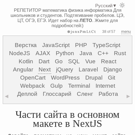
Русский
▼
РЕПЕТИТОР математика физика информатика
Для
школьников и студентов. Подтягивание пробелов. ЦЭ,
ЦТ, ОГЭ, ЕГЭ.
Идет набор на
ЛЕТО
. Жмите для
подробностей:)
⊗jsnxPmLtCt
menu
38 of 57
Верстка
JavaScript
PHP
TypeScript
NodeJS
AJAX
Python
Java
C++
Rust
Kotlin
Dart
Go
SQL
Vue
React
Angular
Next
jQuery
Laravel
Django
OpenCart
WordPress
Drupal
Git
Webpack
Gulp
Terminal
Internet
Деплой
Глоссарий
Сленг
Работа
◀
▶
Части сайта в основном
макете в NextJS