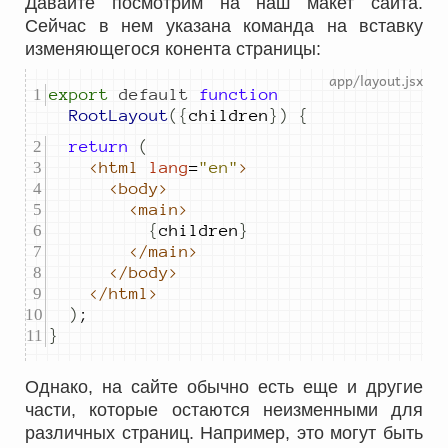
Давайте посмотрим на наш макет сайта.
Сейчас в нем указана команда на вставку
изменяющегося конента страницы:
export
default
function
RootLayout
({
children
})
{
return
(
<html
lang
=
"en"
>
<body>
<main>
{
children
}
</main>
</body>
</html>
)
;
}
Однако, на сайте обычно есть еще и другие
части, которые остаются неизменными для
различных страниц. Например, это могут быть