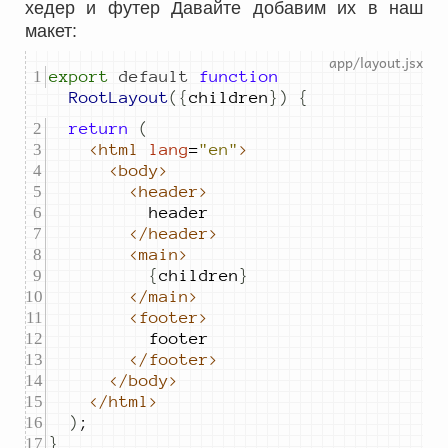
хедер и футер Давайте добавим их в наш
макет:
export
default
function
RootLayout
({
children
})
{
return
(
<html
lang
=
"en"
>
<body>
<header>
header
</header>
<main>
{
children
}
</main>
<footer>
footer
</footer>
</body>
</html>
)
;
}