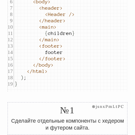
<body>
<header>
<Header
/>
</header>
<main>
{
children
}
</main>
<footer>
footer
</footer>
</body>
</html>
)
;
}
⊗jsnxPmLtPC
№1
Сделайте отдельные компоненты с хедером
и футером сайта.