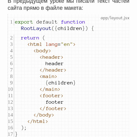
В предыдущем уроке мы писали текст частей
сайта прямо в файле макета:
export
default
function
RootLayout
({
children
})
{
return
(
<html
lang
=
"en"
>
<body>
<header>
header
</header>
<main>
{
children
}
</main>
<footer>
footer
</footer>
</body>
</html>
)
;
}