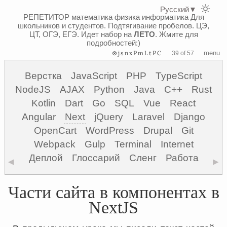
Русский
▼
РЕПЕТИТОР математика физика информатика
Для
школьников и студентов. Подтягивание пробелов. ЦЭ,
ЦТ, ОГЭ, ЕГЭ.
Идет набор на
ЛЕТО
. Жмите для
подробностей:)
⊗jsnxPmLtPC
menu
39 of 57
Верстка
JavaScript
PHP
TypeScript
NodeJS
AJAX
Python
Java
C++
Rust
Kotlin
Dart
Go
SQL
Vue
React
Angular
Next
jQuery
Laravel
Django
OpenCart
WordPress
Drupal
Git
Webpack
Gulp
Terminal
Internet
Деплой
Глоссарий
Сленг
Работа
◀
▶
Части сайта в компонентах в
NextJS