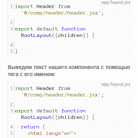
import
Header
from
'@/comp/header/header.jsx'
;
export
default
function
RootLayout
({
children
})
{
}
Выведем текст нашего компонента с помощью
тега с его именем:
import
Header
from
'@/comp/header/header.jsx'
;
export
default
function
RootLayout
({
children
})
{
return
(
<html
lang
=
"en"
>