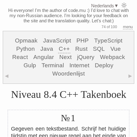
Nederlands
▼
Hi everyone! I'm the author of code.mu :)
I'd love to chat with
my non-Russian audience. I'm looking for your feedback on
the site and the translation quality. Let's chat:)
menu
74 of 100
Opmaak
JavaScript
PHP
TypeScript
Python
Java
C++
Rust
SQL
Vue
React
Angular
Next
jQuery
Webpack
Gulp
Terminal
Internet
Deploy
Woordenlijst
◀
▶
Niveau 8.4 C++ Takenboek
№1
Gegeven een tekstbestand. Schrijf het huidige
tijdstip met een nieuwe regel aan het einde van