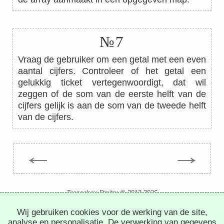
№7
Vraag de gebruiker om een getal met een even
aantal cijfers. Controleer of het getal een
gelukkig ticket vertegenwoordigt, dat wil
zeggen of de som van de eerste helft van de
cijfers gelijk is aan de som van de tweede helft
van de cijfers.
←
→
Trepachev Dmitry © 2012-2026
t.me/trepachev_dmitry
Wij gebruiken cookies voor de werking van de site,
privacybeleid
cookies instellen
analyse en personalisatie. De verwerking van gegevens