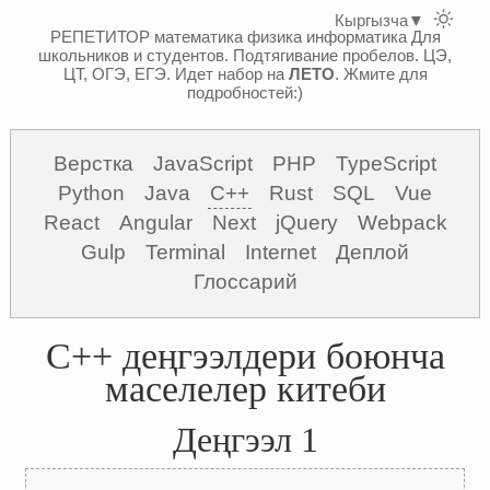
Кыргызча
▼
РЕПЕТИТОР математика физика информатика
Для
школьников и студентов. Подтягивание пробелов. ЦЭ,
ЦТ, ОГЭ, ЕГЭ.
Идет набор на
ЛЕТО
. Жмите для
подробностей:)
Верстка
JavaScript
PHP
TypeScript
Python
Java
C++
Rust
SQL
Vue
React
Angular
Next
jQuery
Webpack
Gulp
Terminal
Internet
Деплой
Глоссарий
C++ деңгээлдери боюнча
маселелер китеби
Деңгээл 1