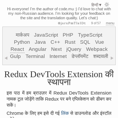
हिन्दी
▼
Hi everyone! I'm the author of code.mu :)
I'd love to chat with
my non-Russian audience. I'm looking for your feedback on
the site and the translation quality. Let's chat:)
⊗jsrxPmTlsIDt
menu
9 of 57
मार्कअप
JavaScript
PHP
TypeScript
Python
Java
C++
Rust
SQL
Vue
React
Angular
Next
jQuery
Webpack
Gulp
Terminal
Internet
डेप्लॉयमेंट
शब्दावली
◀
▶
Redux DevTools Extension की
स्थापना
इस पाठ में हम ब्राउज़र में Redux DevTools Extension
नामक टूल जोड़ेंगे ताकि Redux पर बने एप्लिकेशन को डीबग कर
सकें।
Chrome के लिए हम इसे दी गई
लिंक
से डाउनलोड और इंस्टॉल