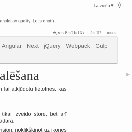
Latviešu
▼
nslation quality. Let's chat:)
⊗jsrxPmTlsIDt
menu
9 of 57
Angular
Next
jQuery
Webpack
Gulp
alēšana
▶
ai atkļūdotu lietotnes, kas
ikai izveido store, bet arī
ādara.
sion, noklikšķinot uz ikones