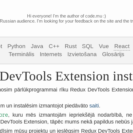
Hi everyone! I'm the author of code.mu :)
Russian audience. I'm looking for your feedback on the site and the tra
t
Python
Java
C++
Rust
SQL
Vue
React
Terminālis
Internets
Izvietošana
Glosārijs
DevTools Extension inst
osim pārlūkprogrammai rīku Redux DevTools Extension l
m un instalēsim izmantojot piedāvāto
saiti
.
ore
, kuru mēs izmantojām iepriekšējā nodarbībā, ne t
t DevTools Extension, tāpēc mums nekā papildus nebūs j
dīsim mūsu projektu un ieslēgsim Redux DevTools Exten