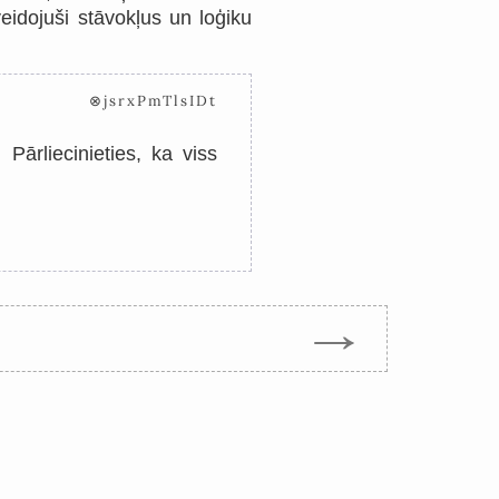
idojuši stāvokļus un loģiku
⊗jsrxPmTlsIDt
Pārliecinieties, ka viss
→