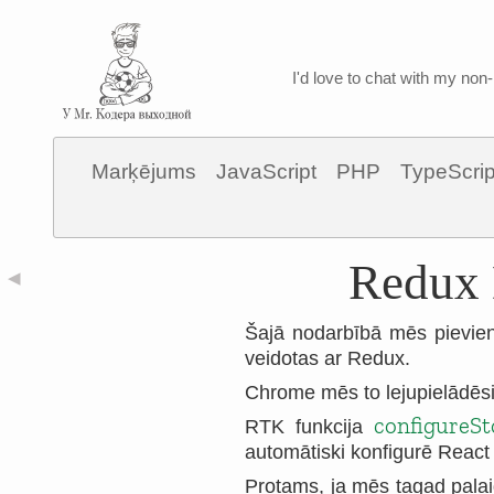
I'd love to chat with my non-
Marķējums
JavaScript
PHP
TypeScrip
Redux 
◀
Šajā nodarbībā mēs pievien
veidotas ar Redux.
Chrome mēs to lejupielādēsi
configureSt
RTK funkcija
automātiski konfigurē Reac
Protams, ja mēs tagad palai