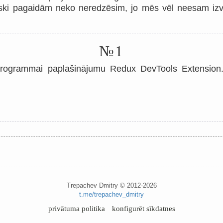
ski pagaidām neko neredzēsim, jo mēs vēl neesam izve
№1
kprogrammai paplašinājumu Redux DevTools Extension. 
Trepachev Dmitry © 2012-2026
t.me/trepachev_dmitry
privātuma politika
konfigurēt sīkdatnes