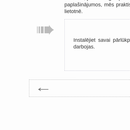
paplašinājumos, mēs prakti
lietotnē.
Instalējiet savai pārlū
darbojas.
←