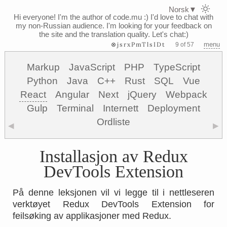
Norsk
▼
Hi everyone! I'm the author of code.mu :)
I'd love to chat with
my non-Russian audience. I'm looking for your feedback on
the site and the translation quality. Let's chat:)
⊗jsrxPmTlsIDt
menu
9 of 57
Markup
JavaScript
PHP
TypeScript
Python
Java
C++
Rust
SQL
Vue
React
Angular
Next
jQuery
Webpack
Gulp
Terminal
Internett
Deployment
Ordliste
◀
▶
Installasjon av Redux
DevTools Extension
På denne leksjonen vil vi legge til i nettleseren
verktøyet Redux DevTools Extension for
feilsøking av applikasjoner med Redux.