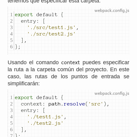
tenemos que especificar esta carpeta:
export
default
{
entry
:
[
'./src/test1.js'
,
'./src/test2.js'
]
,
}
;
context
Usando el comando
puedes especificar
la ruta a la carpeta común del proyecto. En este
caso, las rutas de los puntos de entrada se
simplificarán:
export
default
{
context
:
path
.
resolve
(
'src'
)
,
entry
:
[
'./test1.js'
,
'./test2.js'
]
,
}
;