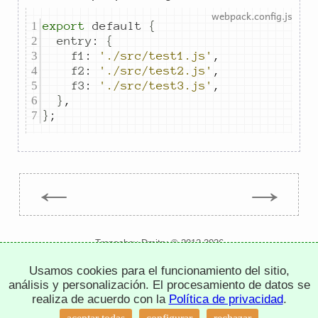
export
default
{
entry
:
{
f1
:
'./src/test1.js'
,
f2
:
'./src/test2.js'
,
f3
:
'./src/test3.js'
,
}
,
}
;
←
→
Trepachev Dmitry © 2012-2026
t.me/trepachev_dmitry
Usamos cookies para el funcionamiento del sitio,
política de privacidad
configurar cookies
análisis y personalización. El procesamiento de datos se
realiza de acuerdo con la
Política de privacidad
.