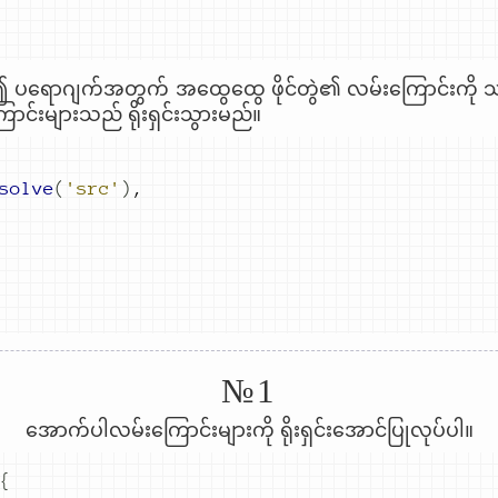
ု၍ ပရောဂျက်အတွက် အထွေထွေ ဖိုင်တွဲ၏ လမ်းကြောင်းကို သတ
ာင်းများသည် ရိုးရှင်းသွားမည်။
solve
(
'src'
)
,
№1
အောက်ပါလမ်းကြောင်းများကို ရိုးရှင်းအောင်ပြုလုပ်ပါ။
{