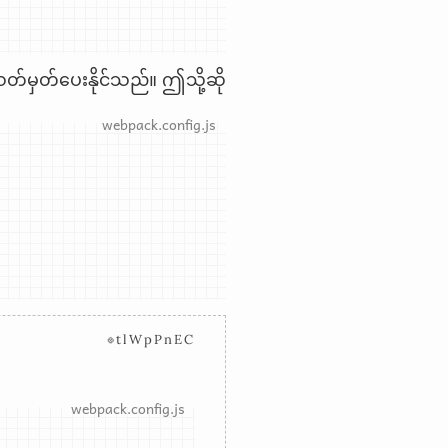
်မှတ်ပေးနိုင်သည်။ ဤသို့ဆို
⊗tlWpPnEC