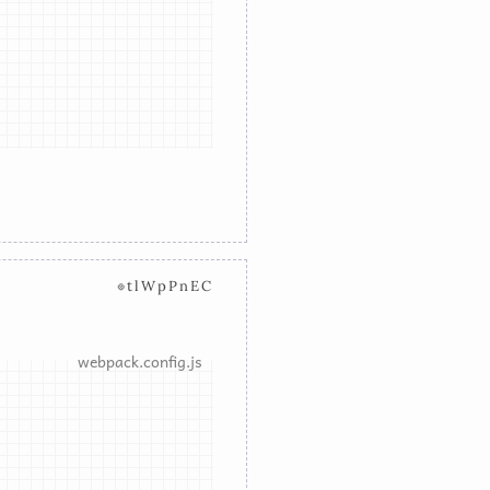
⊗tlWpPnEC