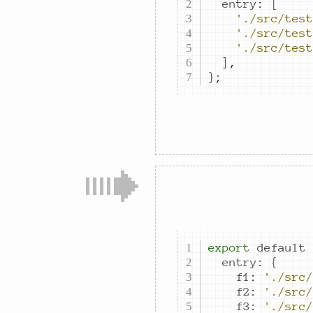
entry
:
[
'./src/test
'./src/test
'./src/test
]
,
}
;
export
default
entry
:
{
f1
:
'./src/
f2
:
'./src/
f3
:
'./src/