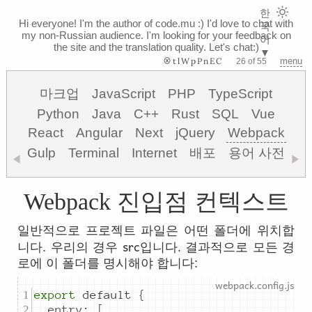
한
Hi everyone! I'm the author of code.mu :)
I'd love to chat with
국
my non-Russian audience. I'm looking for your feedback on
어
the site and the translation quality. Let's chat:)
▼
⊗tlWpPnEC
menu
26 of 55
마크업
JavaScript
PHP
TypeScript
Python
Java
C++
Rust
SQL
Vue
React
Angular
Next
jQuery
Webpack
Gulp
Terminal
Internet
배포
용어 사전
◀
▶
Webpack 진입점 컨텍스트
일반적으로 프로젝트 파일은 어떤 폴더에 위치합
src
니다. 우리의 경우
입니다. 결과적으로 모든 경
로에 이 폴더를 명시해야 합니다:
export
default
{
entry
:
[