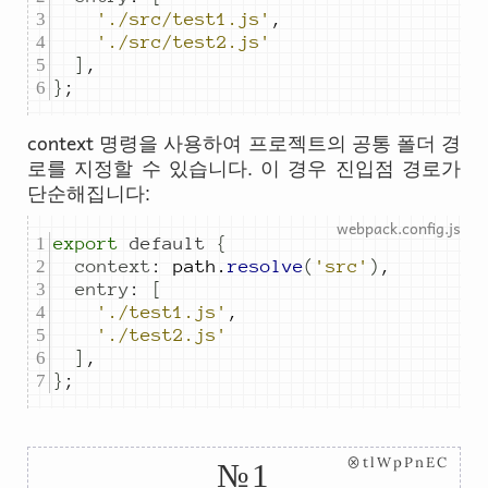
'./src/test1.js'
,
'./src/test2.js'
]
,
}
;
context
명령을 사용하여 프로젝트의 공통 폴더 경
로를 지정할 수 있습니다. 이 경우 진입점 경로가
단순해집니다:
export
default
{
context
:
path
.
resolve
(
'src'
)
,
entry
:
[
'./test1.js'
,
'./test2.js'
]
,
}
;
⊗tlWpPnEC
№1