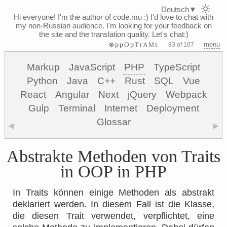
Deutsch
▼
Hi everyone! I'm the author of code.mu :)
I'd love to chat with
my non-Russian audience. I'm looking for your feedback on
the site and the translation quality. Let's chat:)
⊗ppOpTrAMt
menu
83 of 107
Markup
JavaScript
PHP
TypeScript
Python
Java
C++
Rust
SQL
Vue
React
Angular
Next
jQuery
Webpack
Gulp
Terminal
Internet
Deployment
Glossar
◀
▶
Abstrakte Methoden von Traits
in OOP in PHP
In Traits können einige Methoden als abstrakt
deklariert werden. In diesem Fall ist die Klasse,
die diesen Trait verwendet, verpflichtet, eine