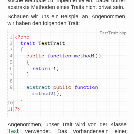
solche Methode zu implementieren. Dabei dürfen
abstrakte Methoden eines Traits nicht privat sein.
Schauen wir uns ein Beispiel an. Angenommen,
wir haben den folgenden Trait:
<?php
trait
{
public
function
method1
()
{
return
1
;
}
abstract
public
function
method2
()
;
}
?>
Angenommen, unser Trait wird von der Klasse
Test
verwendet. Das Vorhandensein einer