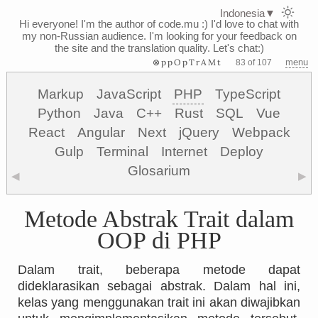
Indonesia
▼
Hi everyone! I'm the author of code.mu :)
I'd love to chat with
my non-Russian audience. I'm looking for your feedback on
the site and the translation quality. Let's chat:)
⊗ppOpTrAMt
menu
83 of 107
Markup
JavaScript
PHP
TypeScript
Python
Java
C++
Rust
SQL
Vue
React
Angular
Next
jQuery
Webpack
Gulp
Terminal
Internet
Deploy
Glosarium
◀
▶
Metode Abstrak Trait dalam
OOP di PHP
Dalam trait, beberapa metode dapat
dideklarasikan sebagai abstrak. Dalam hal ini,
kelas yang menggunakan trait ini akan diwajibkan