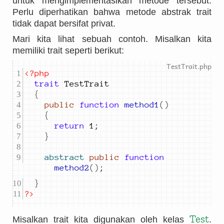
untuk mengimplementasikan metode tersebut.
Perlu diperhatikan bahwa metode abstrak trait
tidak dapat bersifat privat.
Mari kita lihat sebuah contoh. Misalkan kita
memiliki trait seperti berikut:
<?php
trait
{
public
function
method1
()
{
return
1
;
}
abstract
public
function
method2
()
;
}
?>
Test
Misalkan trait kita digunakan oleh kelas
.