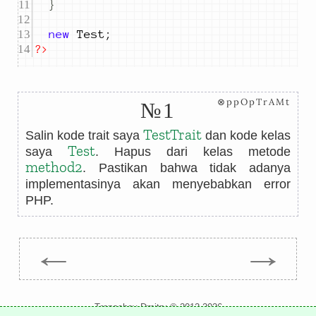
}
new
 Test
;
?>
⊗ppOpTrAMt
№1
TestTrait
Salin kode trait saya
dan kode kelas
Test
saya
. Hapus dari kelas metode
method2
. Pastikan bahwa tidak adanya
implementasinya akan menyebabkan error
PHP.
←
→
Trepachev Dmitry © 2012-2026