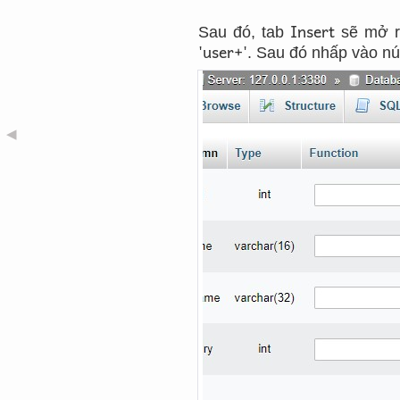
Insert
Sau đó, tab
sẽ mở ra
'user+'
. Sau đó nhấp vào n
◀