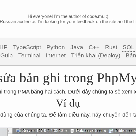
Hi everyone! I'm the author of code.mu :)
Russian audience. I'm looking for your feedback on the site and the tra
HP
TypeScript
Python
Java
C++
Rust
SQL
Gulp
Terminal
Internet
Triển khai (Deploy)
Bản
sửa bản ghi trong Php
i trong PMA bằng hai cách. Dưới đây chúng ta sẽ xem xé
Ví dụ
 dùng của chúng ta. Để làm điều này, hãy chuyển đến 