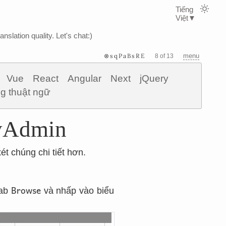
Tiếng
Việt
▼
nslation quality. Let's chat:)
⊗sqPaBsRE
menu
8 of 13
Vue
React
Angular
Next
jQuery
g thuật ngữ
MyAdmin
t chúng chi tiết hơn.
Browse
tab
và nhấp vào biểu