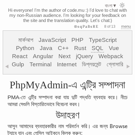
বাংলা
▼
Hi everyone! I'm the author of code.mu :)
I'd love to chat with
my non-Russian audience. I'm looking for your feedback on
the site and the translation quality. Let's chat:)
⊗sqPaBsRE
menu
8 of 13
মার্কআপ
JavaScript
PHP
TypeScript
Python
Java
C++
Rust
SQL
Vue
React
Angular
Next
jQuery
Webpack
Gulp
Terminal
Internet
ডিপ্লয়মেন্ট
গ্লোসারি
◀
▶
PhpMyAdmin-এ এন্ট্রি সম্পাদনা
PMA-তে এন্ট্রি সম্পাদনা করা যায় দুটি পদ্ধতি ব্যবহার করে। নীচে
আমরা সেগুলি বিস্তারিতভাবে বিবেচনা করব।
উদাহরণ
Browse
আসুন আমাদের ব্যবহারকারীর নাম পরিবর্তন করি। এর জন্য
ট্যাবে যান এবং পেন্সিল আইকনে ক্লিক করুন: