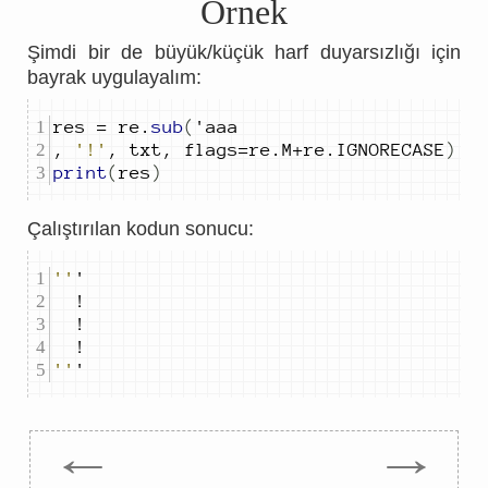
Örnek
Şimdi bir de büyük/küçük harf duyarsızlığı için
bayrak uygulayalım:
res 
=
 re
.
sub
(
,
'!'
,
 txt
,
 flags
=
re
.
M
+
re
.
IGNORECASE
)
print
(
res
)
Çalıştırılan kodun sonucu:
''
''
'
←
→