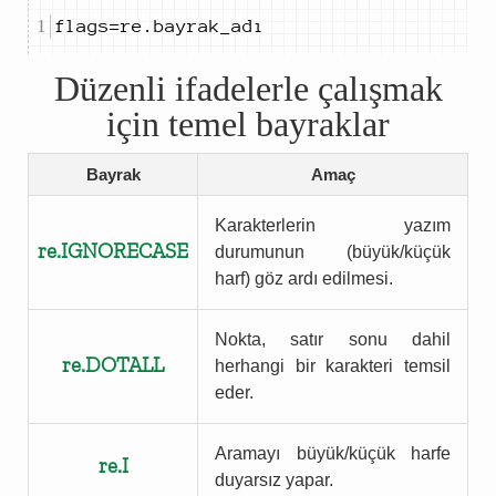
flags
=
re
.
bayrak_adı
Düzenli ifadelerle çalışmak
için temel bayraklar
Bayrak
Amaç
Karakterlerin yazım
re.IGNORECASE
durumunun (büyük/küçük
harf) göz ardı edilmesi.
Nokta, satır sonu dahil
re.DOTALL
herhangi bir karakteri temsil
eder.
Aramayı büyük/küçük harfe
re.I
duyarsız yapar.