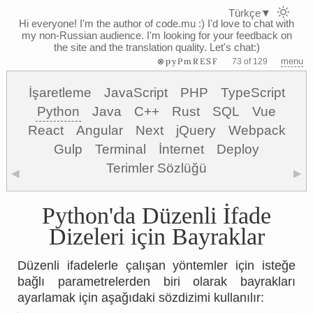
Türkçe
▼
Hi everyone! I'm the author of code.mu :)
I'd love to chat with
my non-Russian audience. I'm looking for your feedback on
the site and the translation quality. Let's chat:)
⊗pyPmRESF
menu
73 of 129
İşaretleme
JavaScript
PHP
TypeScript
Python
Java
C++
Rust
SQL
Vue
React
Angular
Next
jQuery
Webpack
Gulp
Terminal
İnternet
Deploy
Terimler Sözlüğü
◀
▶
Python'da Düzenli İfade
Dizeleri için Bayraklar
Düzenli ifadelerle çalışan yöntemler için isteğe
bağlı parametrelerden biri olarak bayrakları
ayarlamak için aşağıdaki sözdizimi kullanılır: