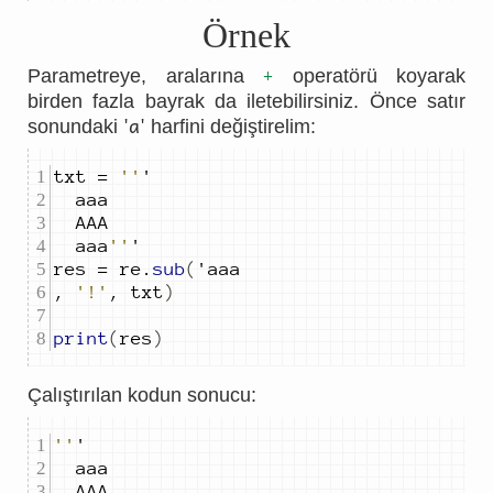
Örnek
+
Parametreye, aralarına
operatörü koyarak
birden fazla bayrak da iletebilirsiniz. Önce satır
'a'
sonundaki
harfini değiştirelim:
txt 
=
''
	aaa
''
res 
=
 re
.
sub
(
,
'!'
,
 txt
)
print
(
res
)
Çalıştırılan kodun sonucu:
''