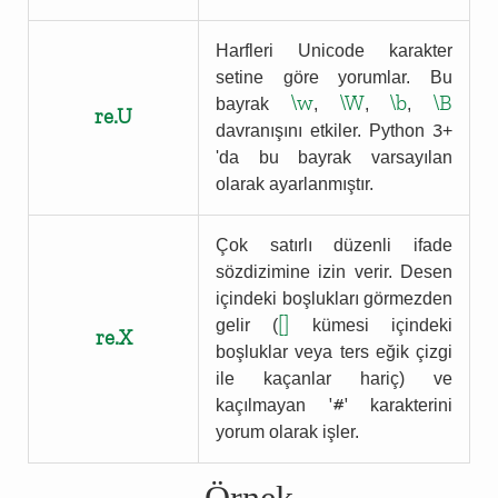
Harfleri Unicode karakter
setine göre yorumlar. Bu
\w
\W
\b
\B
bayrak
,
,
,
re.U
3
davranışını etkiler. Python
+
'da bu bayrak varsayılan
olarak ayarlanmıştır.
Çok satırlı düzenli ifade
sözdizimine izin verir. Desen
içindeki boşlukları görmezden
[]
gelir (
kümesi içindeki
re.X
boşluklar veya ters eğik çizgi
ile kaçanlar hariç) ve
'#'
kaçılmayan
karakterini
yorum olarak işler.