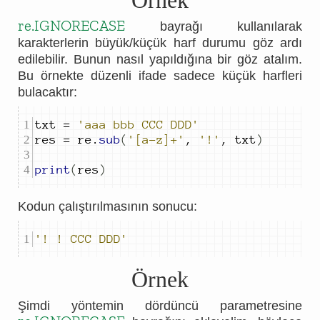
Örnek
re.IGNORECASE
bayrağı kullanılarak
karakterlerin büyük/küçük harf durumu göz ardı
edilebilir. Bunun nasıl yapıldığına bir göz atalım.
Bu örnekte düzenli ifade sadece küçük harfleri
bulacaktır:
txt 
=
'aaa bbb CCC DDD'
res 
=
 re
.
sub
(
'[a-z]+'
,
'!'
,
 txt
)
print
(
res
)
Kodun çalıştırılmasının sonucu:
'! ! CCC DDD'
Örnek
Şimdi yöntemin dördüncü parametresine