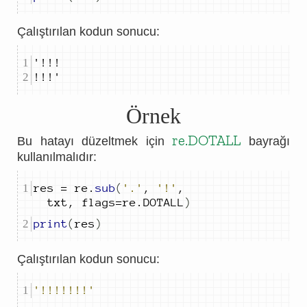
Çalıştırılan kodun sonucu:
!!!'
Örnek
re.DOTALL
Bu hatayı düzeltmek için
bayrağı
kullanılmalıdır:
res 
=
 re
.
sub
(
'.'
,
'!'
,
txt
,
 flags
=
re
.
DOTALL
)
print
(
res
)
Çalıştırılan kodun sonucu:
'!!!!!!!'