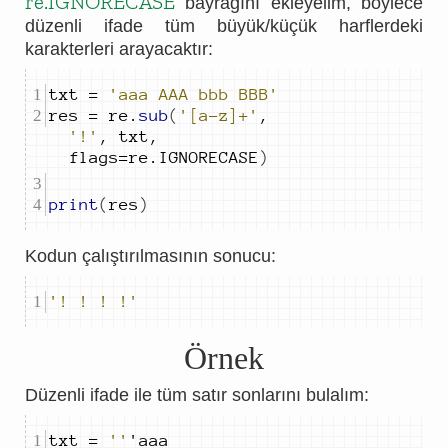
re.IGNORECASE
bayrağını ekleyelim, böylece
düzenli ifade tüm büyük/küçük harflerdeki
karakterleri arayacaktır:
txt 
=
'aaa AAA bbb BBB'
res 
=
 re
.
sub
(
'[a-z]+'
,
'!'
,
 txt
,
flags
=
re
.
IGNORECASE
)
print
(
res
)
Kodun çalıştırılmasının sonucu:
'! ! ! !'
Örnek
Düzenli ifade ile tüm satır sonlarını bulalım:
txt 
=
''