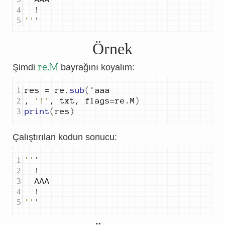
''
'
Örnek
re.M
Şimdi
bayrağını koyalım:
res 
=
 re
.
sub
(
,
'!'
,
 txt
,
 flags
=
re
.
M
)
print
(
res
)
Çalıştırılan kodun sonucu:
''
''
'