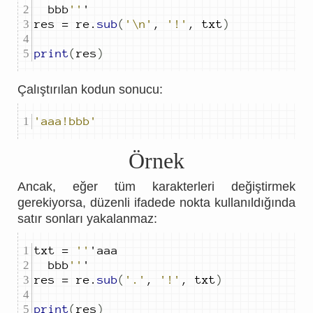
	bbb
''
res 
=
 re
.
sub
(
'\n'
,
'!'
,
 txt
)
print
(
res
)
Çalıştırılan kodun sonucu:
'aaa!bbb'
Örnek
Ancak, eğer tüm karakterleri değiştirmek
gerekiyorsa, düzenli ifadede nokta kullanıldığında
satır sonları yakalanmaz:
txt 
=
''
	bbb
''
res 
=
 re
.
sub
(
'.'
,
'!'
,
 txt
)
print
(
res
)