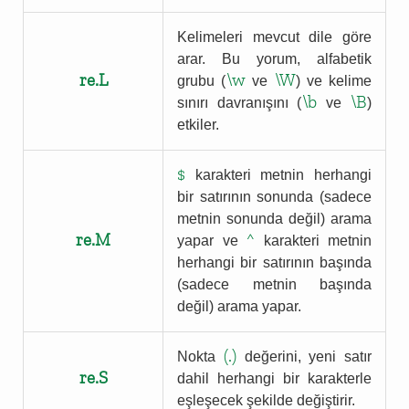
Kelimeleri mevcut dile göre
arar. Bu yorum, alfabetik
re.L
\w
\W
grubu (
ve
) ve kelime
\b
\B
sınırı davranışını (
ve
)
etkiler.
$
karakteri metnin herhangi
bir satırının sonunda (sadece
metnin sonunda değil) arama
re.M
^
yapar ve
karakteri metnin
herhangi bir satırının başında
(sadece metnin başında
değil) arama yapar.
(.)
Nokta
değerini, yeni satır
re.S
dahil herhangi bir karakterle
eşleşecek şekilde değiştirir.