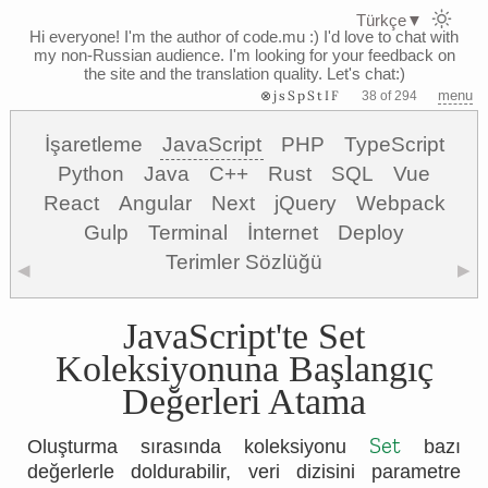
Türkçe
▼
Hi everyone! I'm the author of code.mu :)
I'd love to chat with
my non-Russian audience. I'm looking for your feedback on
the site and the translation quality. Let's chat:)
⊗jsSpStIF
menu
38 of 294
İşaretleme
JavaScript
PHP
TypeScript
Python
Java
C++
Rust
SQL
Vue
React
Angular
Next
jQuery
Webpack
Gulp
Terminal
İnternet
Deploy
Terimler Sözlüğü
◀
▶
JavaScript'te Set
Koleksiyonuna Başlangıç
Değerleri Atama
Set
Oluşturma sırasında koleksiyonu
bazı
değerlerle doldurabilir, veri dizisini parametre