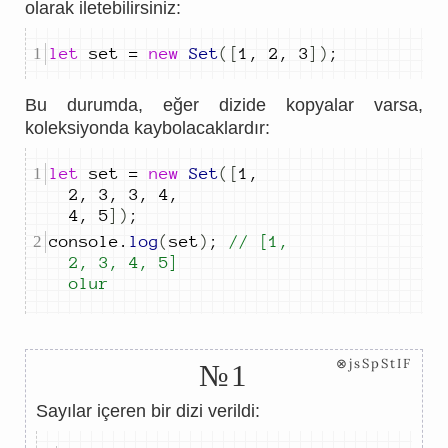
olarak iletebilirsiniz:
let
set
=
new
Set
([
1
,
2
,
3
])
;
Bu durumda, eğer dizide kopyalar varsa,
koleksiyonda kaybolacaklardır:
let
set
=
new
Set
([
1
,
2
,
3
,
3
,
4
,
4
,
5
])
;
console
.
log
(
set
)
;
// [1, 
2, 3, 4, 5] 
olur
⊗jsSpStIF
№1
Sayılar içeren bir dizi verildi: