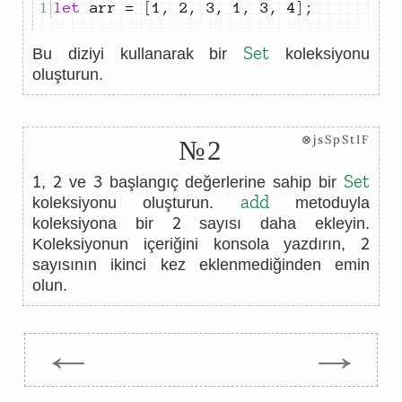
let
arr
=
[
1
,
2
,
3
,
1
,
3
,
4
]
;
Set
Bu diziyi kullanarak bir
koleksiyonu
oluşturun.
⊗jsSpStIF
№2
1
2
3
Set
,
ve
başlangıç değerlerine sahip bir
add
koleksiyonu oluşturun.
metoduyla
2
koleksiyona bir
sayısı daha ekleyin.
2
Koleksiyonun içeriğini konsola yazdırın,
sayısının ikinci kez eklenmediğinden emin
olun.
←
→