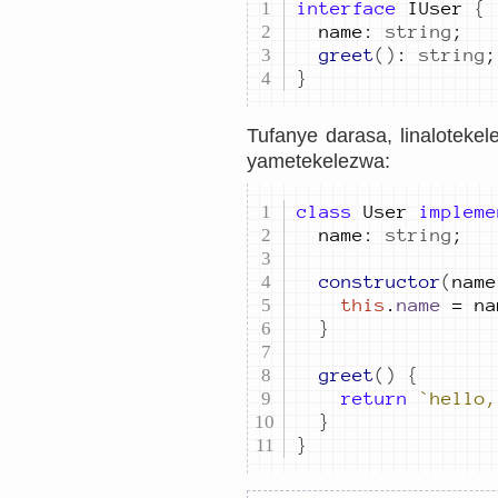
interface
IUser
{
name
:
string
;
greet
()
:
string
;
}
Tufanye darasa, linalotekel
yametekelezwa:
class
User
impleme
name
:
string
;
constructor
(
name
this
.
name
=
na
}
greet
()
{
return
`
hello,
}
}