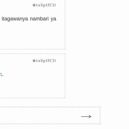
⊗tsSpIfCII
 itagawanya nambari ya
⊗tsSpIfCII
h
.
→