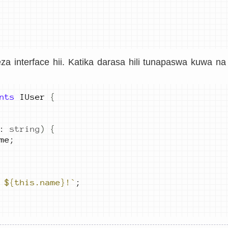
eza interface hii. Katika darasa hili tunapaswa kuwa na
nts
IUser
{
:
string
)
{
me
;
 
${
this.name
}
!
`
;