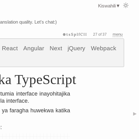
Kiswahili
▼
nslation quality. Let's chat:)
⊗tsSpIfCII
menu
27 of 37
React
Angular
Next
jQuery
Webpack
ka TypeScript
umia interface inayohitajika
la interface.
u ya faragha huwekwa katika
▶
: