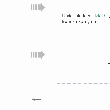
IMath
Unda interface
y
kwanza kwa ya pili.
F
←