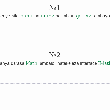
№1
num1
num2
getDiv
enye sifa
na
na mbinu
, ambayo
№2
Math
IMat
anya darasa
, ambalo linatekeleza interface