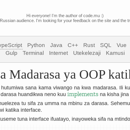
Hi everyone! I'm the author of code.mu :)
Russian audience. I'm looking for your feedback on the site and the tra
ypeScript
Python
Java
C++
Rust
SQL
Vue
Gulp
Terminal
Internet
Utekelezaji
Kamusi
wa Madarasa ya OOP kati
t hutumiwa sana kama viwango na kwa madarasa. Ili kut
implements
a darasa huandikwa neno kuu
na kisha jina 
 huelezea tu sifa za umma na mbinu za darasa. Sehem
 katika interface.
tuseme tuna interface ifuatayo, inayoweka sifa na mtindo