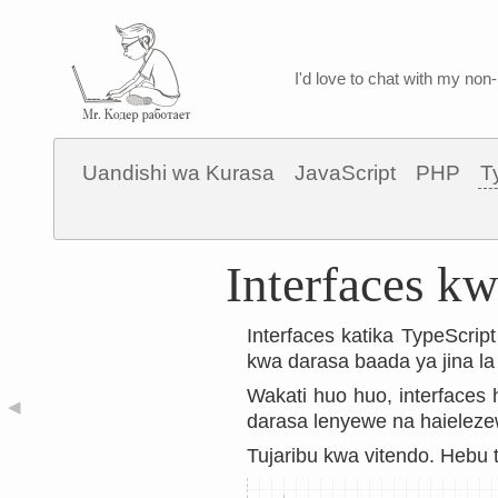
I'd love to chat with my non-
Uandishi wa Kurasa
JavaScript
PHP
T
Interfaces k
Interfaces katika TypeScrip
kwa darasa baada ya jina l
Wakati huo huo, interfaces
◀
darasa lenyewe na haielezewi
Tujaribu kwa vitendo. Hebu 