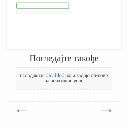
Погледајте такође
disabled
псевдоклас
,
који задаје стилове
за неактиван унос
←
→