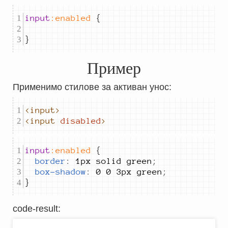
input
:enabled
}
Пример
Применимо стилове за активан унос:
<input>
<input
disabled
>
input
:enabled
border
:
1px solid green
;
box-shadow
:
0 0 3px green
;
}
code-result
: