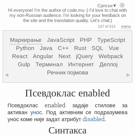
Српски
▼
Hi everyone! I'm the author of code.mu :)
I'd love to chat with
my non-Russian audience. I'm looking for your feedback on
the site and the translation quality. Let's chat:)
menu
157 of 313
Маркирање
JavaScript
PHP
TypeScript
Python
Java
C++
Rust
SQL
Vue
React
Angular
Next
jQuery
Webpack
Gulp
Терминал
Интернет
Деплој
Речник појмова
◀
▶
Псевдоклас enabled
enabled
Псевдоклас
задаје стилове за
активан
унос
. Под активним се подразумева
disabled
унос коме није задат атрибут
.
Синтакса