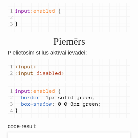
input
:enabled
}
Piemērs
Pielietosim stilus aktīvai ievadei:
<input>
<input
disabled
>
input
:enabled
border
:
1px solid green
;
box-shadow
:
0 0 3px green
;
}
code-result
: