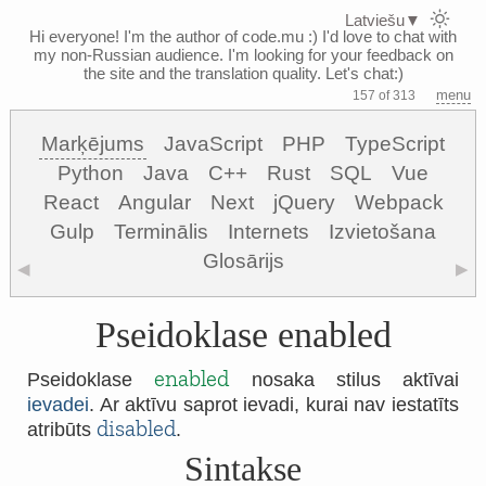
Latviešu
▼
Hi everyone! I'm the author of code.mu :)
I'd love to chat with
my non-Russian audience. I'm looking for your feedback on
the site and the translation quality. Let's chat:)
menu
157 of 313
Marķējums
JavaScript
PHP
TypeScript
Python
Java
C++
Rust
SQL
Vue
React
Angular
Next
jQuery
Webpack
Gulp
Terminālis
Internets
Izvietošana
Glosārijs
◀
▶
Pseidoklase enabled
enabled
Pseidoklase
nosaka stilus aktīvai
ievadei
. Ar aktīvu saprot ievadi, kurai nav iestatīts
disabled
atribūts
.
Sintakse