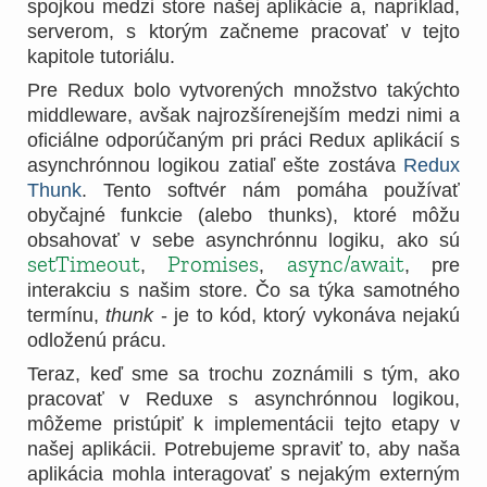
spojkou medzi store našej aplikácie a, napríklad,
serverom, s ktorým začneme pracovať v tejto
kapitole tutoriálu.
Pre Redux bolo vytvorených množstvo takýchto
middleware, avšak najrozšírenejším medzi nimi a
oficiálne odporúčaným pri práci Redux aplikácií s
asynchrónnou logikou zatiaľ ešte zostáva
Redux
Thunk
. Tento softvér nám pomáha používať
obyčajné funkcie (alebo thunks), ktoré môžu
obsahovať v sebe asynchrónnu logiku, ako sú
setTimeout
Promises
async/await
,
,
, pre
interakciu s našim store. Čo sa týka samotného
termínu,
thunk
- je to kód, ktorý vykonáva nejakú
odloženú prácu.
Teraz, keď sme sa trochu zoznámili s tým, ako
pracovať v Reduxe s asynchrónnou logikou,
môžeme pristúpiť k implementácii tejto etapy v
našej aplikácii. Potrebujeme spraviť to, aby naša
aplikácia mohla interagovať s nejakým externým