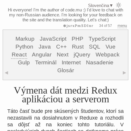
Slovenčina
▼
Hi everyone! I'm the author of code.mu :)
I'd love to chat with
my non-Russian audience. I'm looking for your feedback on
the site and the translation quality. Let's chat:)
⊗jsrxPmSDInr
menu
34 of 57
Markup
JavaScript
PHP
TypeScript
Python
Java
C++
Rust
SQL
Vue
React
Angular
Next
jQuery
Webpack
Gulp
Terminál
Internet
Nasadenie
Glosár
◀
▶
Výmena dát medzi Redux
aplikáciou a serverom
Táto časť bude pre skúsených študentov, ktorí sa
nezastavili na dosiahnutom v Reduxe a rozhodli
sa dôjsť až na koniec tohto tutoriálu. V