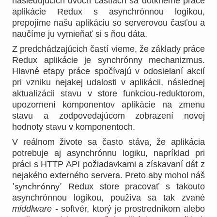
nasledujúcich dvoch častiach sa dotkneme práce
aplikácie Redux s asynchrónnou logikou,
prepojíme našu aplikáciu so serverovou časťou a
naučíme ju vymieňať si s ňou dáta.
Z predchádzajúcich častí vieme, že základy práce
Redux aplikácie je synchrónny mechanizmus.
Hlavné etapy práce spočívajú v odosielaní akcií
pri vzniku nejakej udalosti v aplikácii, následnej
aktualizácii stavu v store funkciou-reduktorom,
upozornení komponentov aplikácie na zmenu
stavu a zodpovedajúcom zobrazení novej
hodnoty stavu v komponentoch.
V reálnom živote sa často stáva, že aplikácia
potrebuje aj asynchrónnu logiku, napríklad pri
práci s HTTP API požiadavkami a získavaní dát z
nejakého externého servera. Preto aby mohol náš
'synchrónny'
Redux store pracovať s takouto
asynchrónnou logikou, používa sa tak zvané
middlware
- softvér, ktorý je prostredníkom alebo