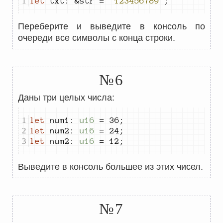
let
 txt
:
 &str 
=
"123456789"
;
Переберите и выведите в консоль по
очереди все символы с конца строки.
№6
Даны три целых числа:
let
 num
1
:
u16
=
36
;
let
 num
2
:
u16
=
24
;
let
 num
2
:
u16
=
12
;
Выведите в консоль большее из этих чисел.
№7