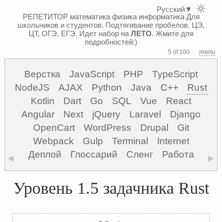
Русский
▼
РЕПЕТИТОР математика физика информатика
Для
школьников и студентов. Подтягивание пробелов. ЦЭ,
ЦТ, ОГЭ, ЕГЭ.
Идет набор на
ЛЕТО
. Жмите для
подробностей:)
menu
5 of 100
Верстка
JavaScript
PHP
TypeScript
NodeJS
AJAX
Python
Java
C++
Rust
Kotlin
Dart
Go
SQL
Vue
React
Angular
Next
jQuery
Laravel
Django
OpenCart
WordPress
Drupal
Git
Webpack
Gulp
Terminal
Internet
Деплой
Глоссарий
Сленг
Работа
◀
▶
Уровень 1.5 задачника Rust