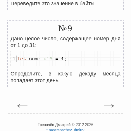
Переведите это значение в байты.
№9
Дано целое число, содержащее номер дня
1
31
от
до
:
let
 num
:
u16
=
1
;
Определите, в какую декаду месяца
попадает этот день.
←
→
Трепачёв Дмитрий © 2012-2026
t.me/trepachev_dmitry