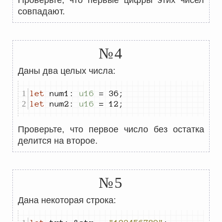
Проверьте, что первые цифры этих чисел
совпадают.
№4
Даны два целых числа:
let
 num
1
:
u16
=
36
;
let
 num
2
:
u16
=
12
;
Проверьте, что первое число без остатка
делится на второе.
№5
Дана некоторая строка: