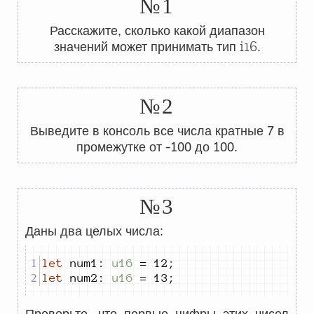
№1
Расскажите, сколько какой диапазон
i16
значений может принимать тип
.
№2
7
Выведите в консоль все числа кратные
в
-100
100
промежутке от
до
.
№3
Даны два целых числа:
let
 num
1
:
u16
=
12
;
let
 num
2
:
u16
=
13
;