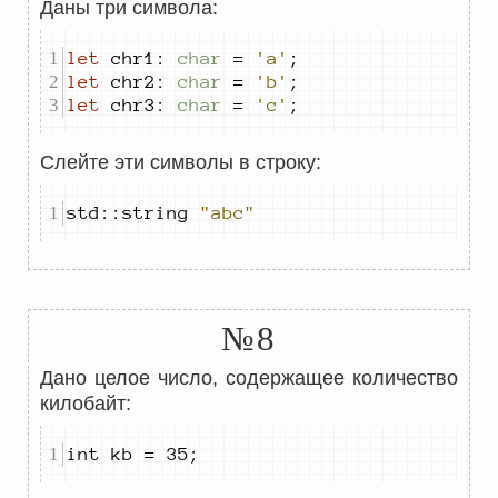
Даны три символа:
let
 chr
1
:
char
=
'a'
;
let
 chr
2
:
char
=
'b'
;
let
 chr
3
:
char
=
'c'
;
Слейте эти символы в строку:
std
::
string 
"abc"
№8
Дано целое число, содержащее количество
килобайт:
int kb 
=
35
;