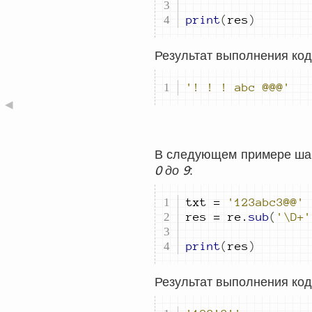
print
(
res
)
Результат выполнения код
'! ! ! abc @@@'
◀
В следующем примере шаб
0
9
до
:
txt 
=
'123abc3@@'
res 
=
 re
.
sub
(
'\D+'
print
(
res
)
Результат выполнения код