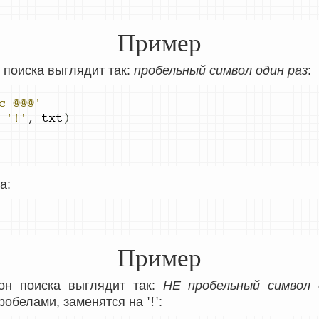
Пример
поиска выглядит так:
пробельный символ один раз
:
c @@@'
'!'
,
 txt
)
а:
Пример
он поиска выглядит так:
НЕ пробельный символ 
'!'
робелами, заменятся на
: