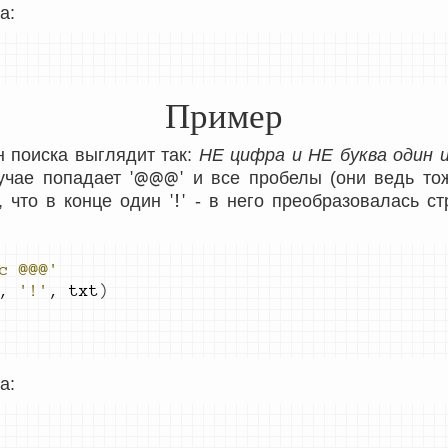
а:
Пример
 поиска выглядит так:
НЕ цифра и НЕ буква один и
'@@@'
учае попадает
и все пробелы (они ведь то
'!'
, что в конце один
- в него преобразовалась с
c @@@'
,
'!'
,
 txt
)
а: