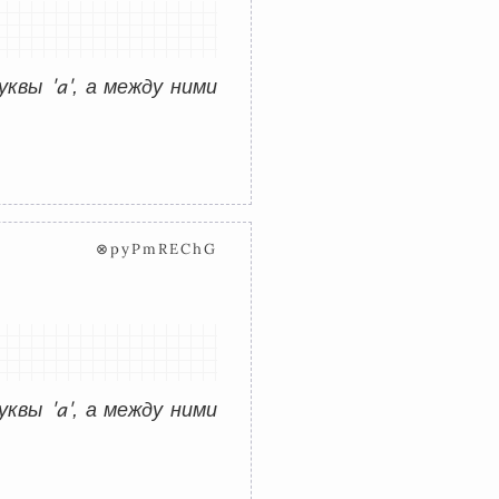
'a'
буквы
, а между ними
⊗pyPmREChG
'a'
буквы
, а между ними