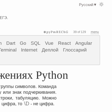
Русский
▼
 ЕГЭ.
⊗pyPmREChG
menu
39 of 129
n
Dart
Go
SQL
Vue
React
Angular
Terminal
Internet
Деплой
Глоссарий
жениях Python
группы символов. Команда
у или знак подчеркивания.
троки, табуляцию. Можно
\D
 цифра, то
- не цифра.