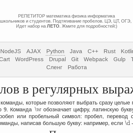
РЕПЕТИТОР математика физика информатика
школьников и студентов. Подтягивание пробелов. ЦЭ, ЦТ, ОГЭ,
Идет набор на
ЛЕТО
. Жмите для подробностей:)
NodeJS
AJAX
Python
Java
C++
Rust
Kotli
Cart
WordPress
Drupal
Git
Webpack
Gulp
Сленг
Работа
лов в регулярных выра
команды, которые позволяют выбрать сразу целые 
9
\w
о
. Команда
обозначает цифру, латинскую букв
робел или пробельный символ: пробел, перевод с
\d
оманды, написав большую букву: например, если
-