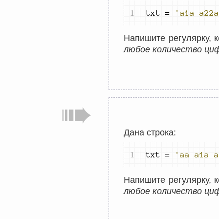
txt 
=
'a1a a22a
Напишите регулярку, к
любое количество ци
Дана строка:
txt 
=
'aa a1a a
Напишите регулярку, к
любое количество циф