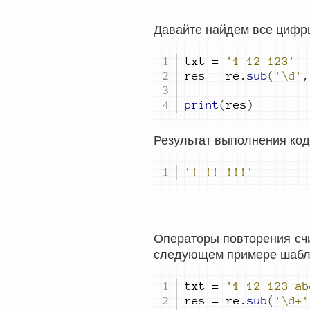
Давайте найдем все цифр
txt 
=
'1 12 123'
res 
=
 re
.
sub
(
'\d'
,
print
(
res
)
Результат выполнения код
'! !! !!!'
Операторы повторения счи
следующем примере шабло
txt 
=
'1 12 123 ab
res 
=
 re
.
sub
(
'\d+'