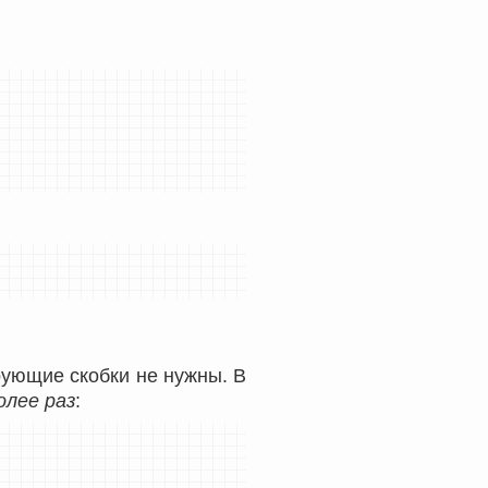
рующие скобки не нужны. В
олее раз
: