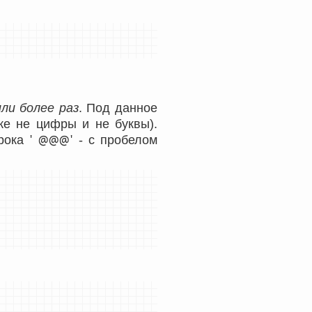
ли более раз
. Под данное
же не цифры и не буквы).
' @@@'
трока
- с пробелом