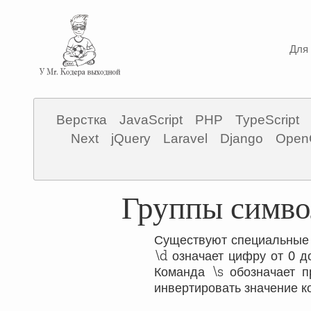
Для 
Верстка
JavaScript
PHP
TypeScript
Next
jQuery
Laravel
Django
Open
Группы симво
Существуют специальные 
0
\d
означает цифру от
д
\s
Команда
обозначает п
инвертировать значение к