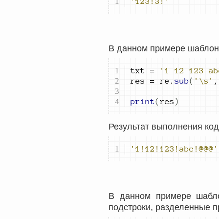
'123!3!'
В данном примере шаблон 
txt 
=
'1 12 123 ab
res 
=
 re
.
sub
(
'\s'
,
print
(
res
)
Результат выполнения код
'1!12!123!abc!@@@'
В данном примере шабл
подстроки, разделенные п