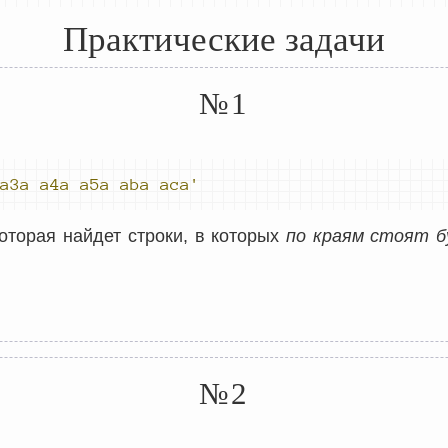
Практические задачи
№1
a3a a4a 
a5a aba aca'
оторая найдет строки, в которых
по краям стоят 
№2