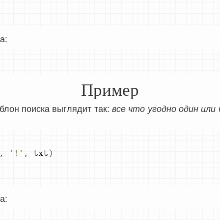
а:
Пример
лон поиска выглядит так:
все что угодно один или 
,
'!'
,
 txt
)
а: