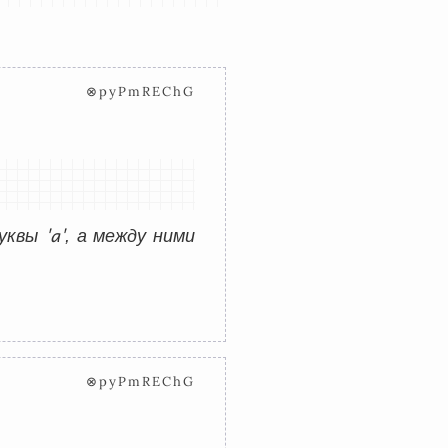
⊗pyPmREChG
'a'
буквы
, а между ними
⊗pyPmREChG