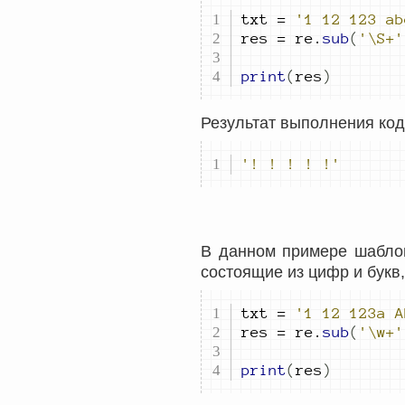
txt 
=
'1 12 123 ab
res 
=
 re
.
sub
(
'\S+'
print
(
res
)
Результат выполнения код
'! ! ! ! !'
В данном примере шаблон
состоящие из цифр и букв
txt 
=
'1 12 123a A
res 
=
 re
.
sub
(
'\w+'
print
(
res
)