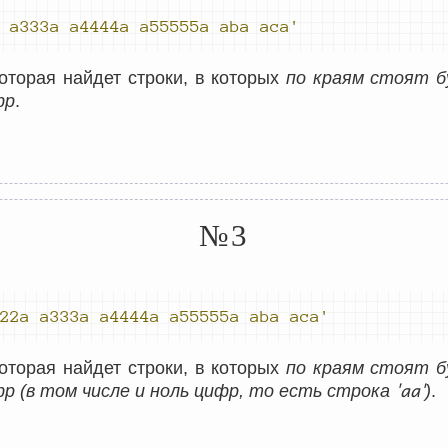
 a333a 
a4444a a55555a 
aba aca'
оторая найдет строки, в которых
по краям стоят 
фр
.
№3
22a a333a 
a4444a a55555a 
aba aca'
оторая найдет строки, в которых
по краям стоят 
'aa'
р (в том числе и ноль цифр, то есть строка
)
.