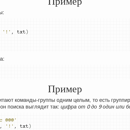
Пример
ы:
'!'
,
 txt
)
а:
Пример
тают команды-группы одним целым, то есть группи
0
9
н поиска выглядит так:
цифра от
до
один или б
c @@@'
,
'!'
,
 txt
)