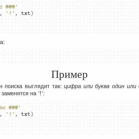
c @@@'
,
'!'
,
 txt
)
а:
Пример
 поиска выглядит так:
цифра или буква один или 
'!'
, заменятся на
:
bc @@@'
,
'!'
,
 txt
)