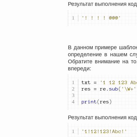
Результат выполнения код
'! ! ! ! @@@'
В данном примере шаблон
определение в нашем сл
Обратите внимание на то
впереди:
txt 
=
'1 12 123 Ab
res 
=
 re
.
sub
(
'\W+'
print
(
res
)
Результат выполнения код
'1!12!123!Abc!'