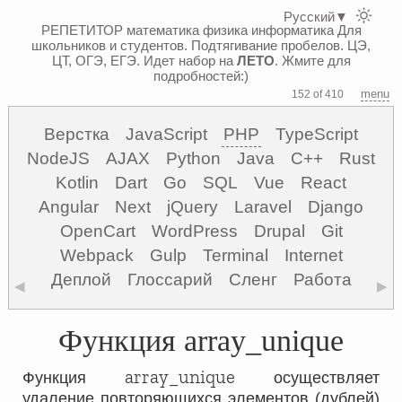
Русский
▼
РЕПЕТИТОР математика физика информатика
Для
школьников и студентов. Подтягивание пробелов. ЦЭ,
ЦТ, ОГЭ, ЕГЭ.
Идет набор на
ЛЕТО
. Жмите для
подробностей:)
menu
152 of 410
Верстка
JavaScript
PHP
TypeScript
NodeJS
AJAX
Python
Java
C++
Rust
Kotlin
Dart
Go
SQL
Vue
React
Angular
Next
jQuery
Laravel
Django
OpenCart
WordPress
Drupal
Git
Webpack
Gulp
Terminal
Internet
Деплой
Глоссарий
Сленг
Работа
◀
▶
Функция array_unique
array_unique
Функция
осуществляет
удаление повторяющихся элементов (дублей)