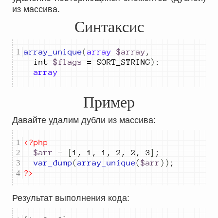
из массива.
Синтаксис
array_unique
(
array
$array
,
int 
$flags
=
 SORT_STRING
)
:
array
Пример
Давайте удалим дубли из массива:
<?php
$arr
=
[
1
,
1
,
1
,
2
,
2
,
3
]
;
var_dump
(
array_unique
(
$arr
))
;
?>
Результат выполнения кода: