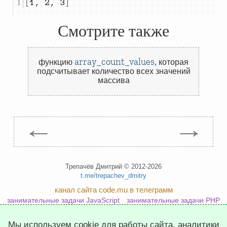
[
1
,
2
,
3
]
Смотрите также
array_count_values
функцию
,
которая
подсчитывает количество всех значений
массива
←
→
Трепачёв Дмитрий © 2012-2026
t.me/trepachev_dmitry
канал сайта code.mu в телеграмм
занимательные задачи JavaScript
занимательные задачи PHP
занимательные задачи Python
Мы используем cookie для работы сайта, аналитики