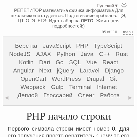
Русский
▼
РЕПЕТИТОР математика физика информатика
Для
школьников и студентов. Подтягивание пробелов. ЦЭ,
ЦТ, ОГЭ, ЕГЭ.
Идет набор на
ЛЕТО
. Жмите для
подробностей:)
menu
95 of 110
Верстка
JavaScript
PHP
TypeScript
NodeJS
AJAX
Python
Java
C++
Rust
Kotlin
Dart
Go
SQL
Vue
React
Angular
Next
jQuery
Laravel
Django
OpenCart
WordPress
Drupal
Git
Webpack
Gulp
Terminal
Internet
Деплой
Глоссарий
Сленг
Работа
◀
▶
PHP начало строки
0
Первого символа строки имеет номер
. Для
его получения просто обратитесь к нему по его