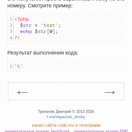
номеру. Смотрите пример:
<?php
$str
=
'text'
;
echo
$str
[
0
]
;
?>
Результат выполнения кода:
't'
←
→
Трепачёв Дмитрий © 2012-2026
t.me/trepachev_dmitry
канал сайта code.mu в телеграмм
занимательные задачи JavaScript
занимательные задачи PHP