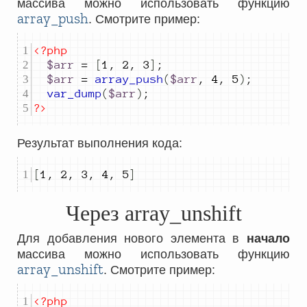
массива можно использовать функцию
array_push
. Смотрите пример:
<?php
$arr
=
[
1
,
2
,
3
]
;
$arr
=
array_push
(
$arr
,
4
,
5
)
;
var_dump
(
$arr
)
;
?>
Результат выполнения кода:
[
1
,
2
,
3
,
4
,
5
]
Через array_unshift
Для добавления нового элемента в
начало
массива можно использовать функцию
array_unshift
. Смотрите пример:
<?php