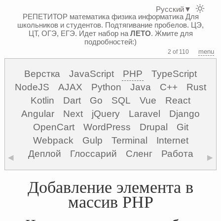
Русский
▼
РЕПЕТИТОР математика физика информатика
Для
школьников и студентов. Подтягивание пробелов. ЦЭ,
ЦТ, ОГЭ, ЕГЭ.
Идет набор на
ЛЕТО
. Жмите для
подробностей:)
menu
2 of 110
Верстка
JavaScript
PHP
TypeScript
NodeJS
AJAX
Python
Java
C++
Rust
Kotlin
Dart
Go
SQL
Vue
React
Angular
Next
jQuery
Laravel
Django
OpenCart
WordPress
Drupal
Git
Webpack
Gulp
Terminal
Internet
Деплой
Глоссарий
Сленг
Работа
◀
▶
Добавление элемента в
массив PHP