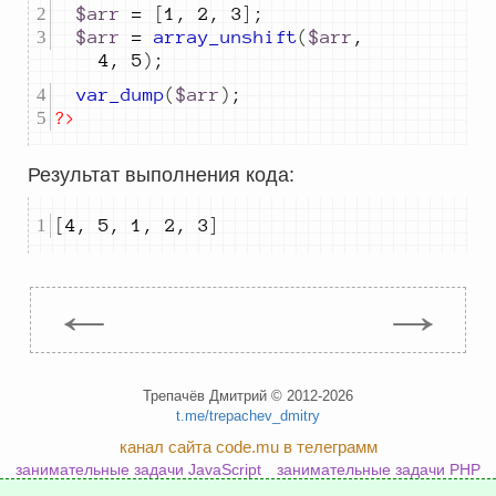
$arr
=
[
1
,
2
,
3
]
;
$arr
=
array_unshift
(
$arr
,
4
,
5
)
;
var_dump
(
$arr
)
;
?>
Результат выполнения кода:
[
4
,
5
,
1
,
2
,
3
]
←
→
Трепачёв Дмитрий © 2012-2026
t.me/trepachev_dmitry
канал сайта code.mu в телеграмм
занимательные задачи JavaScript
занимательные задачи PHP
занимательные задачи Python