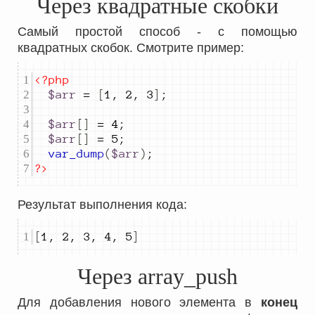
Через квадратные скобки
Самый простой способ - с помощью
квадратных скобок. Смотрите пример:
<?php
$arr
=
[
1
,
2
,
3
]
;
$arr
[]
=
4
;
$arr
[]
=
5
;
var_dump
(
$arr
)
;
?>
Результат выполнения кода:
[
1
,
2
,
3
,
4
,
5
]
Через array_push
Для добавления нового элемента в
конец