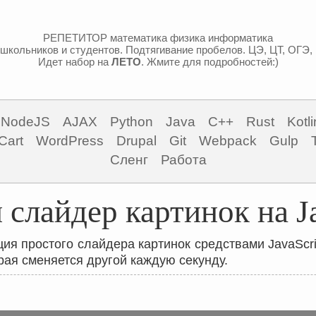
РЕПЕТИТОР математика физика информатика
школьников и студентов. Подтягивание пробелов. ЦЭ, ЦТ, ОГЭ,
Идет набор на
ЛЕТО
. Жмите для подробностей:)
NodeJS
AJAX
Python
Java
C++
Rust
Kotli
Cart
WordPress
Drupal
Git
Webpack
Gulp
Сленг
Работа
 слайдер картинок на Ja
ия простого слайдера картинок средствами JavaScri
рая сменяется другой каждую секунду.