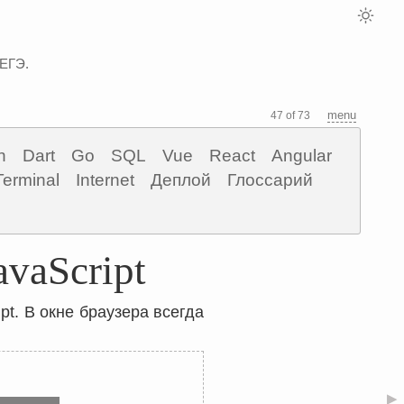
 ЕГЭ.
menu
47 of 73
n
Dart
Go
SQL
Vue
React
Angular
Terminal
Internet
Деплой
Глоссарий
vaScript
pt. В окне браузера всегда
▶