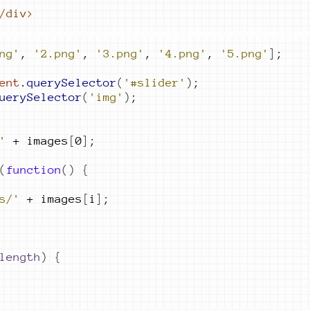
/div
>
ng'
,
'2.png'
,
'3.png'
,
'4.png'
,
'5.png'
]
;
ent
.
querySelector
(
'#slider'
)
;
uerySelector
(
'img'
)
;
'
+
images
[
0
]
;
(
function
()
{
s/'
+
images
[
i
]
;
length
)
{