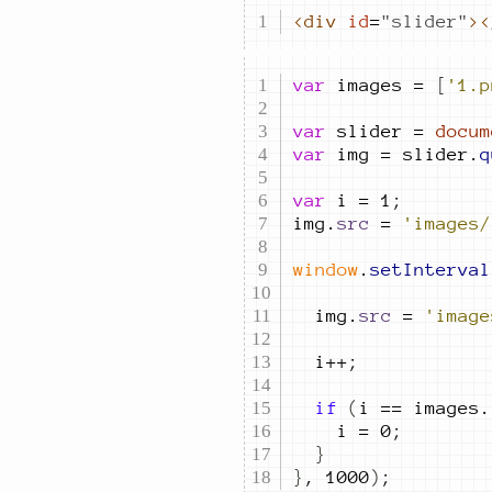
<div
id
=
"
slider
"
>
<
var
images
=
[
'1.p
var
slider
=
docum
var
img
=
slider
.
q
var
i
=
1
;
img
.
src
=
'images/
window
.
setInterval
img
.
src
=
'image
i
++
;
if
(
i
==
images
.
i
=
0
;
}
}
,
1000
)
;