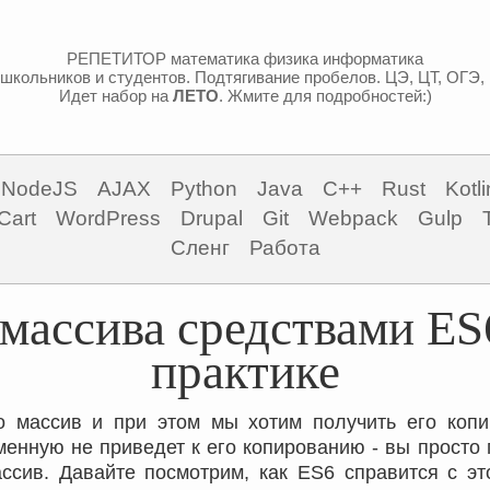
РЕПЕТИТОР математика физика информатика
школьников и студентов. Подтягивание пробелов. ЦЭ, ЦТ, ОГЭ,
Идет набор на
ЛЕТО
. Жмите для подробностей:)
NodeJS
AJAX
Python
Java
C++
Rust
Kotli
Cart
WordPress
Drupal
Git
Webpack
Gulp
Сленг
Работа
массива средствами ES
практике
то массив и при этом мы хотим получить его коп
енную не приведет к его копированию - вы просто
сив. Давайте посмотрим, как ES6 справится с э