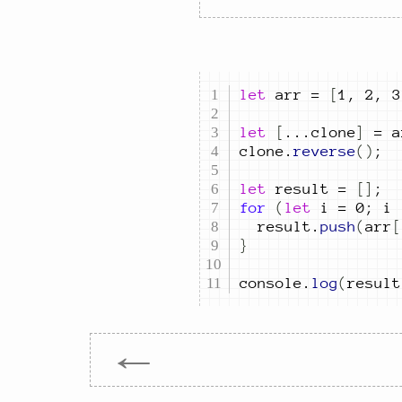
let
arr
=
[
1
,
2
,
3
let
[
...
c
lone
]
=
a
clone
.
reverse
()
;
let
result
=
[]
;
for
(
let
i
=
0
;
i
result
.
push
(
arr
[
}
console
.
log
(
result
←