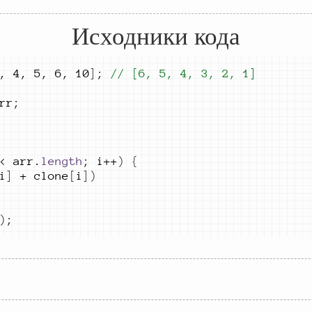
Исходники кода
,
4
,
5
,
6
,
10
]
;
// [6, 5, 
4, 3, 2, 1]
rr
;
<
arr
.
length
;
i
++
)
{
i
]
+
clone
[
i
])
)
;