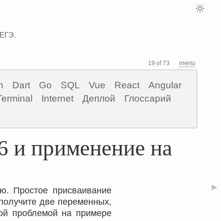
 ЕГЭ.
menu
19 of 73
n
Dart
Go
SQL
Vue
React
Angular
Terminal
Internet
Деплой
Глоссарий
6 и применение на
▶
ию. Простое присваивание
 получите две переменных,
той проблемой на примере