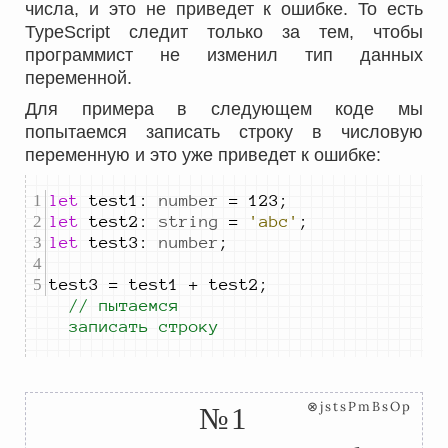
числа, и это не приведет к ошибке. To есть
TypeScript следит только за тем, чтобы
программист не изменил тип данных
переменной.
Для примера в следующем коде мы
попытаемся записать строку в числовую
переменную и это уже приведет к ошибке:
let
test1
:
number
=
123
;
let
test2
:
string
=
'abc'
;
let
test3
:
number
;
test3
=
test1
+
test2
;
// пытаемся 
записать строку
⊗jstsPmBsOp
№1