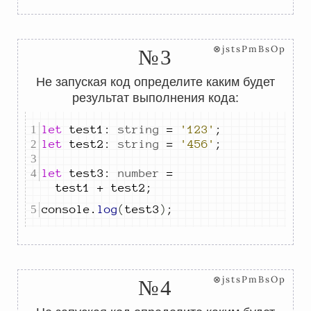
⊗jstsPmBsOp
№3
Не запуская код определите каким будет
результат выполнения кода:
let
test1
:
string
=
'123'
;
let
test2
:
string
=
'456'
;
let
test3
:
number
=
test1
+
test2
;
console
.
log
(
test3
)
;
⊗jstsPmBsOp
№4