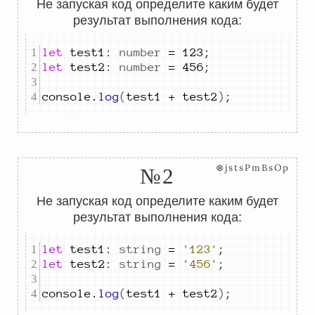
Не запуская код определите каким будет
результат выполнения кода:
let
test1
:
number
=
123
;
let
test2
:
number
=
456
;
console
.
log
(
test1
+
test2
)
;
⊗jstsPmBsOp
№2
Не запуская код определите каким будет
результат выполнения кода:
let
test1
:
string
=
'123'
;
let
test2
:
string
=
'456'
;
console
.
log
(
test1
+
test2
)
;