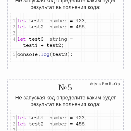
Не запуская код определите каким будет
результат выполнения кода:
let
test1
:
number
=
123
;
let
test2
:
number
=
456
;
let
test3
:
string
=
test1
+
test2
;
console
.
log
(
test3
)
;
⊗jstsPmBsOp
№5
Не запуская код определите каким будет
результат выполнения кода:
let
test1
:
number
=
123
;
let
test2
:
number
=
456
;