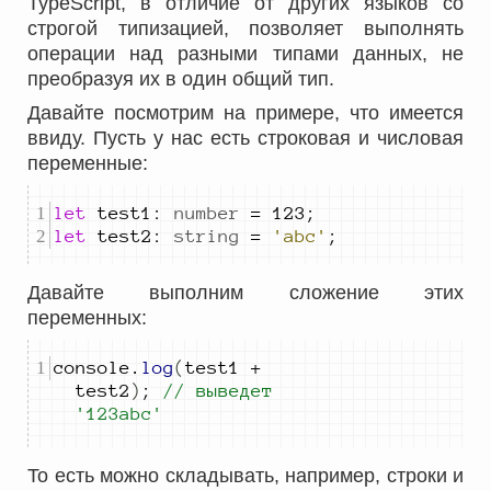
TypeScript, в отличие от других языков со
строгой типизацией, позволяет выполнять
операции над разными типами данных, не
преобразуя их в один общий тип.
Давайте посмотрим на примере, что имеется
ввиду. Пусть у нас есть строковая и числовая
переменные:
let
test1
:
number
=
123
;
let
test2
:
string
=
'abc'
;
Давайте выполним сложение этих
переменных:
console
.
log
(
test1
+
test2
)
;
// выведет 
'123abc'
To есть можно складывать, например, строки и