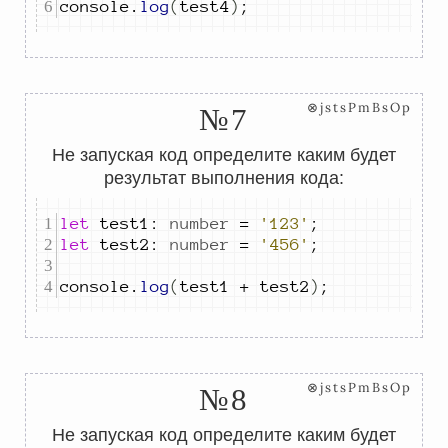
console
.
log
(
test4
)
;
⊗jstsPmBsOp
№7
Не запуская код определите каким будет
результат выполнения кода:
let
test1
:
number
=
'123'
;
let
test2
:
number
=
'456'
;
console
.
log
(
test1
+
test2
)
;
⊗jstsPmBsOp
№8
Не запуская код определите каким будет