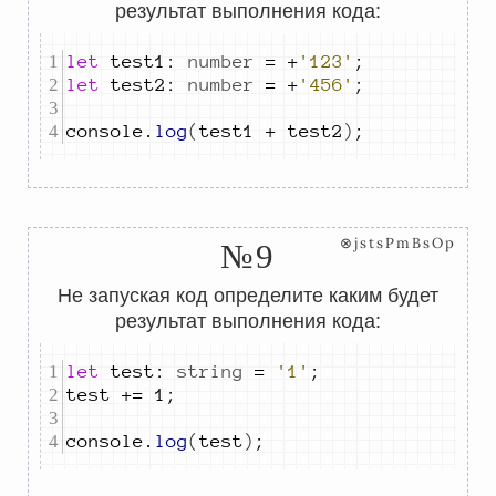
результат выполнения кода:
let
test1
:
number
=
+
'123'
;
let
test2
:
number
=
+
'456'
;
console
.
log
(
test1
+
test2
)
;
⊗jstsPmBsOp
№9
Не запуская код определите каким будет
результат выполнения кода:
let
test
:
string
=
'1'
;
test
+=
1
;
console
.
log
(
test
)
;