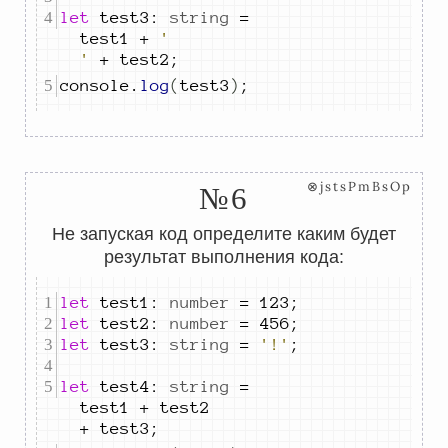
let
test3
:
string
=
test1
+
' 
'
+
test2
;
console
.
log
(
test3
)
;
⊗jstsPmBsOp
№6
Не запуская код определите каким будет
результат выполнения кода:
let
test1
:
number
=
123
;
let
test2
:
number
=
456
;
let
test3
:
string
=
'!'
;
let
test4
:
string
=
test1
+
test2
+
test3
;