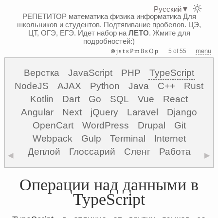
Русский
▼
РЕПЕТИТОР математика физика информатика
Для
школьников и студентов. Подтягивание пробелов. ЦЭ,
ЦТ, ОГЭ, ЕГЭ.
Идет набор на
ЛЕТО
. Жмите для
подробностей:)
⊗jstsPmBsOp
menu
5 of 55
Верстка
JavaScript
PHP
TypeScript
NodeJS
AJAX
Python
Java
C++
Rust
Kotlin
Dart
Go
SQL
Vue
React
Angular
Next
jQuery
Laravel
Django
OpenCart
WordPress
Drupal
Git
Webpack
Gulp
Terminal
Internet
Деплой
Глоссарий
Сленг
Работа
◀
▶
Операции над данными в
TypeScript