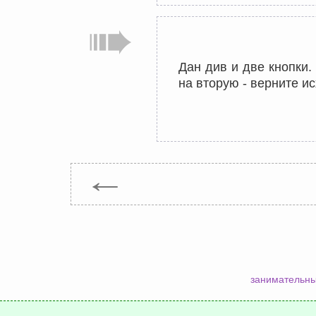
Дан див и две кнопки.
на вторую - верните и
←
занимательны