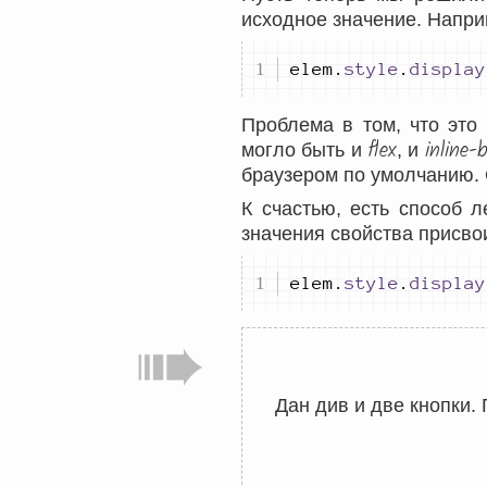
исходное значение. Наприм
elem
.
style
.
display
Проблема в том, что это
flex
inline-
могло быть и
, и
браузером по умолчанию.
К счастью, есть способ л
значения свойства присвои
elem
.
style
.
display
Дан див и две кнопки. 