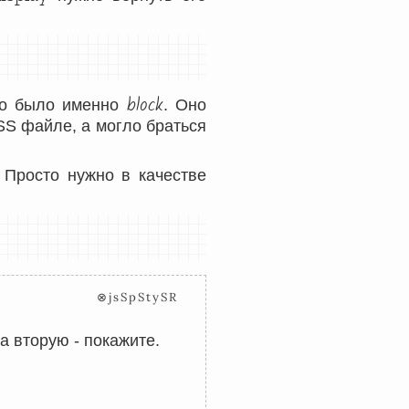
block
ьно было именно
. Оно
SS файле, а могло браться
. Просто нужно в качестве
⊗jsSpStySR
на вторую - покажите.