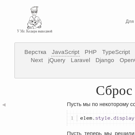
Для 
Верстка
JavaScript
PHP
TypeScript
Next
jQuery
Laravel
Django
Open
Сброс 
Пусть мы по некоторому с
◀
elem
.
style
.
display
Пусть теперь мы решили 