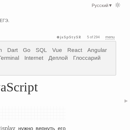
Русский
▼
 ЕГЭ.
⊗jsSpStySR
menu
5 of 294
n
Dart
Go
SQL
Vue
React
Angular
Terminal
Internet
Деплой
Глоссарий
aScript
▶
isplay
нужно вернуть его