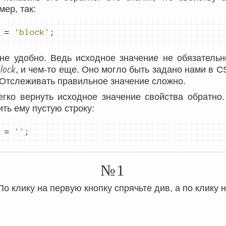
ер, так:
=
'block'
;
 не удобно. Ведь исходное значение не обязател
block
, и чем-то еще. Оно могло быть задано нами в C
 Отслеживать правильное значение сложно.
егко вернуть исходное значение свойства обратно
ть ему пустую строку:
=
''
;
№1
По клику на первую кнопку спрячьте див, а по клику 