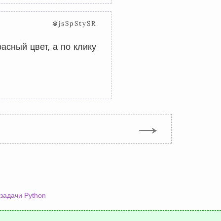
⊗jsSpStySR
асный цвет, а по клику
→
задачи Python