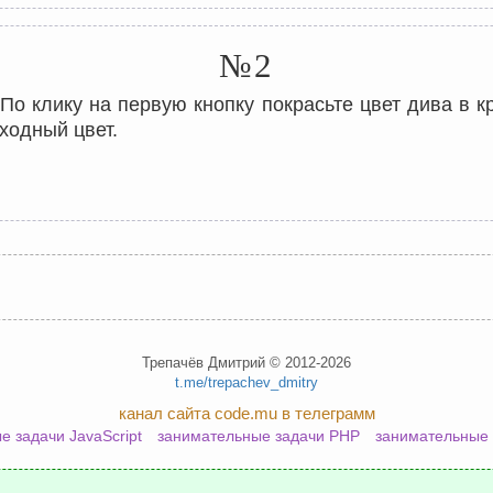
№2
 По клику на первую кнопку покрасьте цвет дива в кр
сходный цвет.
Трепачёв Дмитрий © 2012-2026
t.me/trepachev_dmitry
канал сайта code.mu в телеграмм
е задачи JavaScript
занимательные задачи PHP
занимательные 
политика конфиденциальности
настроить cookies