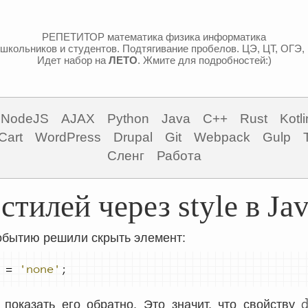
РЕПЕТИТОР математика физика информатика
школьников и студентов. Подтягивание пробелов. ЦЭ, ЦТ, ОГЭ,
Идет набор на
ЛЕТО
. Жмите для подробностей:)
NodeJS
AJAX
Python
Java
C++
Rust
Kotli
Cart
WordPress
Drupal
Git
Webpack
Gulp
Сленг
Работа
стилей через style в Jav
обытию решили скрыть элемент:
=
'none'
;
d
показать его обратно. Это значит, что свойству