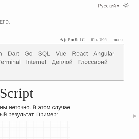
Русский
▼
 ЕГЭ.
⊗jsPmBsIC
menu
61 of 505
n
Dart
Go
SQL
Vue
React
Angular
Terminal
Internet
Деплой
Глоссарий
Script
ны неточно. В этом случае
ый результат. Пример:
▶