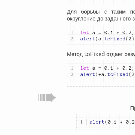
Для борьбы с таким п
округление до заданного з
let
a
=
0.1
+
0.2
;
alert
(
a
.
toFixed
(
2
)
toFixed
Метод
отдает резу
let
a
=
0.1
+
0.2
;
alert
(
+
a
.
toFixed
(
2
П
alert
(
0.1
*
0.2