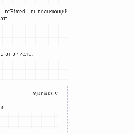
toFixed
од
, выполняющий
ат:
ьтат в число:
⊗jsPmBsIC
и: