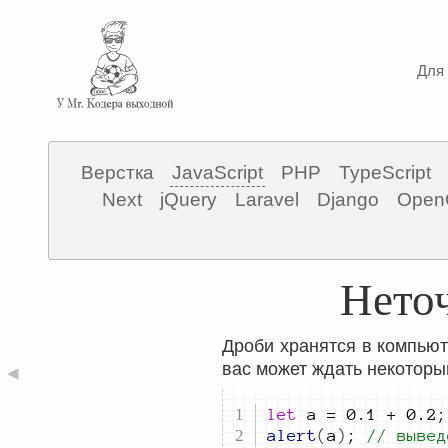
Для 
Верстка
JavaScript
PHP
TypeScript
Next
jQuery
Laravel
Django
Open
Неточ
Дроби хранятся в компьют
вас может ждать некоторы
◀
let
a
=
0.1
+
0.2
;
alert
(
a
)
;
// вывед