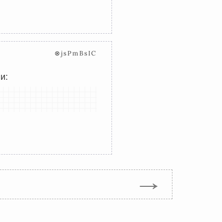
⊗jsPmBsIC
и:
→