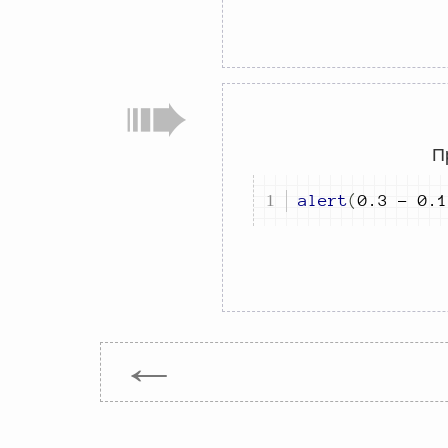
П
alert
(
0.3
-
0.1
←