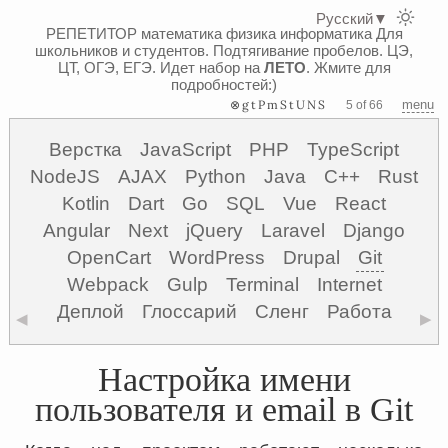
Русский
▼
РЕПЕТИТОР математика физика информатика
Для
школьников и студентов. Подтягивание пробелов. ЦЭ,
ЦТ, ОГЭ, ЕГЭ.
Идет набор на
ЛЕТО
. Жмите для
подробностей:)
⊗gtPmStUNS
menu
5 of 66
Верстка
JavaScript
PHP
TypeScript
NodeJS
AJAX
Python
Java
C++
Rust
Kotlin
Dart
Go
SQL
Vue
React
Angular
Next
jQuery
Laravel
Django
OpenCart
WordPress
Drupal
Git
Webpack
Gulp
Terminal
Internet
Деплой
Глоссарий
Сленг
Работа
◀
▶
Настройка имени
пользователя и email в Git