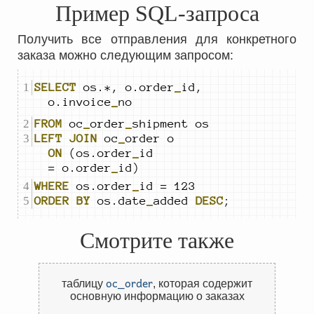
Пример SQL-запроса
Получить все отправления для конкретного
заказа можно следующим запросом:
SELECT
 os.*, o.order
_
id, 
o.invoice
_
no
FROM
 oc
_
order
_
LEFT
JOIN
 oc
_
order o 
ON
 (os.order
_
id 
= o.order
_
id)
WHERE
 os.order
_
ORDER
BY
 os.date
_
added 
DESC
;
Смотрите также
oc_order
таблицу
,
которая содержит
основную информацию о заказах