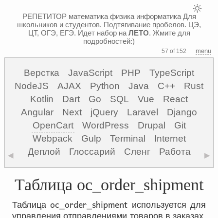
РЕПЕТИТОР математика физика информатика
Для
школьников и студентов. Подтягивание пробелов. ЦЭ,
ЦТ, ОГЭ, ЕГЭ.
Идет набор на
ЛЕТО
. Жмите для
подробностей:)
menu
57 of 152
Верстка
JavaScript
PHP
TypeScript
NodeJS
AJAX
Python
Java
C++
Rust
Kotlin
Dart
Go
SQL
Vue
React
Angular
Next
jQuery
Laravel
Django
OpenCart
WordPress
Drupal
Git
Webpack
Gulp
Terminal
Internet
Деплой
Глоссарий
Сленг
Работа
◀
▶
Таблица oc_order_shipment
oc_order_shipment
Таблица
используется для
управления отправлениями товаров в заказах.