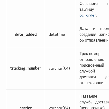
Ссылается н
таблицу
oc_order
.
Дата и врем
date_added
datetime
создания запи
об отправлении
Трек-номер
отправления,
присвоенный
tracking_number
varchar(64)
службой
доставки дл
отслеживания.
Название
службы достав
carrier
varchar(64)
(перевозчика),