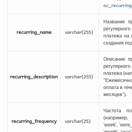
oc_recurring
Название п
регулярного
recurring_name
varchar(255)
платежа на
создания по
Описание п
регулярного
платежа (на
recurring_description
varchar(255)
"Ежемесячн
оплата в теч
месяцев").
Частота пл
(например,
recurring_frequency
varchar(25)
'week', 'semi
'month', 'year'