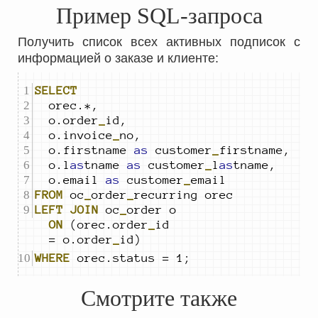
Пример SQL-запроса
Получить список всех активных подписок с
информацией о заказе и клиенте:
SELECT
	o.order
_
	o.invoice
_
	o.firstname 
as
 customer
_
	o.l
as
tname 
as
 customer
_
l
as
	o.email 
as
 customer
_
FROM
 oc
_
order
_
LEFT
JOIN
 oc
_
order o 
ON
 (orec.order
_
id 
= o.order
_
id)
WHERE
 orec.status = 1;
Смотрите также