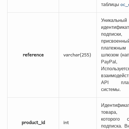
oc_
таблицы
Уникальный
идентифика
подписки,
присвоенны
платежным
reference
varchar(255)
шлюзом (на
PayPal, St
Использует
взаимодейс
API плат
системы.
Идентифика
товара,
которого с
product_id
int
подписка. 