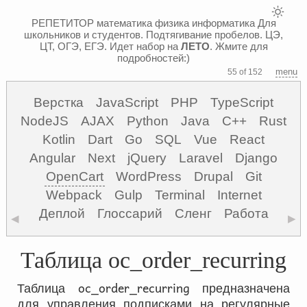
РЕПЕТИТОР математика физика информатика
Для
школьников и студентов. Подтягивание пробелов. ЦЭ,
ЦТ, ОГЭ, ЕГЭ.
Идет набор на
ЛЕТО
. Жмите для
подробностей:)
menu
55 of 152
Верстка
JavaScript
PHP
TypeScript
NodeJS
AJAX
Python
Java
C++
Rust
Kotlin
Dart
Go
SQL
Vue
React
Angular
Next
jQuery
Laravel
Django
OpenCart
WordPress
Drupal
Git
Webpack
Gulp
Terminal
Internet
Деплой
Глоссарий
Сленг
Работа
◀
▶
Таблица oc_order_recurring
oc_order_recurring
Таблица
предназначена
для управления подписками на регулярные