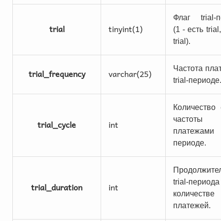
Флаг trial-
trial
tinyint(1)
(1 - есть trial
trial).
Частота пла
trial_frequency
varchar(25)
trial-периоде
Количество
частоты 
trial_cycle
int
платежами в
периоде.
Продолжите
trial-пер
trial_duration
int
количестве
платежей.