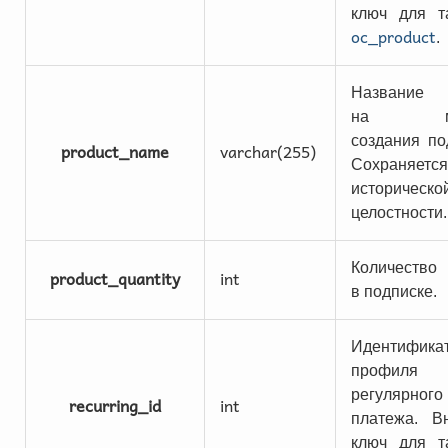
ключ для т
oc_product
.
Название 
на мо
создания по
product_name
varchar(255)
Сохраняет
историческо
целостности.
Количество
product_quantity
int
в подписке.
Идентифика
профиля
регулярного
recurring_id
int
платежа. В
ключ для т