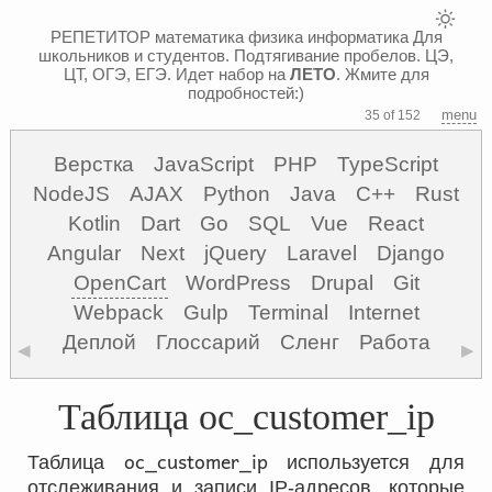
РЕПЕТИТОР математика физика информатика
Для
школьников и студентов. Подтягивание пробелов. ЦЭ,
ЦТ, ОГЭ, ЕГЭ.
Идет набор на
ЛЕТО
. Жмите для
подробностей:)
menu
35 of 152
Верстка
JavaScript
PHP
TypeScript
NodeJS
AJAX
Python
Java
C++
Rust
Kotlin
Dart
Go
SQL
Vue
React
Angular
Next
jQuery
Laravel
Django
OpenCart
WordPress
Drupal
Git
Webpack
Gulp
Terminal
Internet
Деплой
Глоссарий
Сленг
Работа
◀
▶
Таблица oc_customer_ip
oc_customer_ip
Таблица
используется для
отслеживания и записи IP-адресов, которые