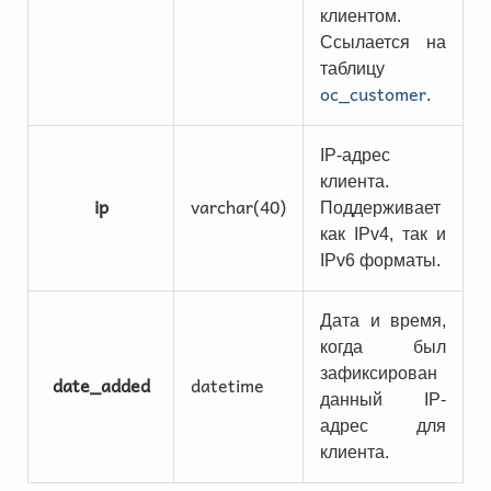
клиентом.
Ссылается на
таблицу
oc_customer
.
IP-адрес
клиента.
ip
varchar(40)
Поддерживает
как IPv4, так и
IPv6 форматы.
Дата и время,
когда был
зафиксирован
date_added
datetime
данный IP-
адрес для
клиента.