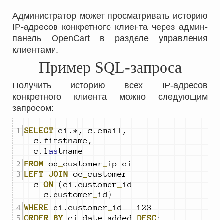
Администратор может просматривать историю
IP-адресов конкретного клиента через админ-
панель OpenCart в разделе управления
клиентами.
Пример SQL-запроса
Получить историю всех IP-адресов
конкретного клиента можно следующим
запросом:
SELECT
 ci.*, c.email, 
c.firstname, 
c.l
as
tname
FROM
 oc
_
customer
_
LEFT
JOIN
 oc
_
customer 
c 
ON
 (ci.customer
_
id 
= c.customer
_
id)
WHERE
 ci.customer
_
ORDER
BY
 ci.date
_
added 
DESC
;