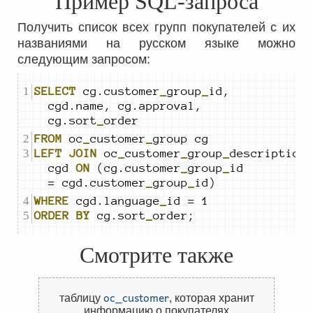
Пример SQL-запроса
Получить список всех групп покупателей с их
названиями на русском языке можно
следующим запросом:
SELECT
 cg.customer
_
group
_
id, 
cgd.name, 
cg.approval, 
cg.sort
_
order
FROM
 oc
_
customer
_
LEFT
JOIN
 oc
_
customer
_
group
_
description
cgd 
ON
 (cg.customer
_
group
_
id 
= cgd.customer
_
group
_
id)
WHERE
 cgd.language
_
ORDER
BY
 cg.sort
_
order;
Смотрите также
oc_customer
таблицу
,
которая хранит
информацию о покупателях