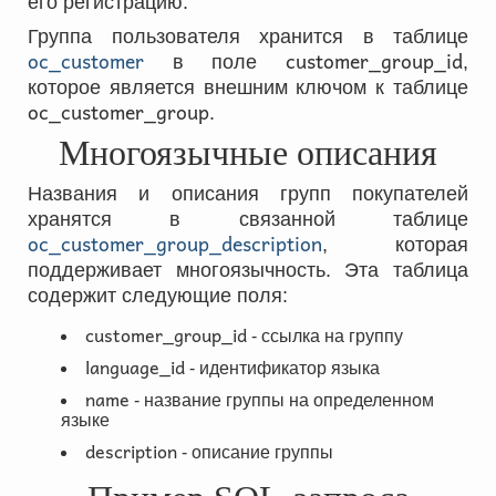
его регистрацию.
Группа пользователя хранится в таблице
oc_customer
customer_group_id
в поле
,
которое является внешним ключом к таблице
oc_customer_group
.
Многоязычные описания
Названия и описания групп покупателей
хранятся в связанной таблице
oc_customer_group_description
, которая
поддерживает многоязычность. Эта таблица
содержит следующие поля:
customer_group_id
- ссылка на группу
language_id
- идентификатор языка
name
- название группы на определенном
языке
description
- описание группы