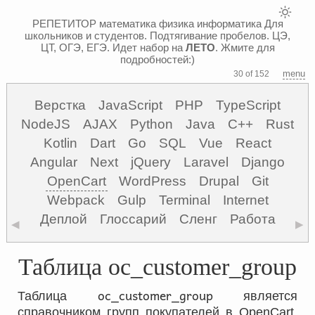
РЕПЕТИТОР математика физика информатика
Для
школьников и студентов. Подтягивание пробелов. ЦЭ,
ЦТ, ОГЭ, ЕГЭ.
Идет набор на
ЛЕТО
. Жмите для
подробностей:)
menu
30 of 152
Верстка
JavaScript
PHP
TypeScript
NodeJS
AJAX
Python
Java
C++
Rust
Kotlin
Dart
Go
SQL
Vue
React
Angular
Next
jQuery
Laravel
Django
OpenCart
WordPress
Drupal
Git
Webpack
Gulp
Terminal
Internet
Деплой
Глоссарий
Сленг
Работа
◀
▶
Таблица oc_customer_group
oc_customer_group
Таблица
является
справочником групп покупателей в OpenCart.