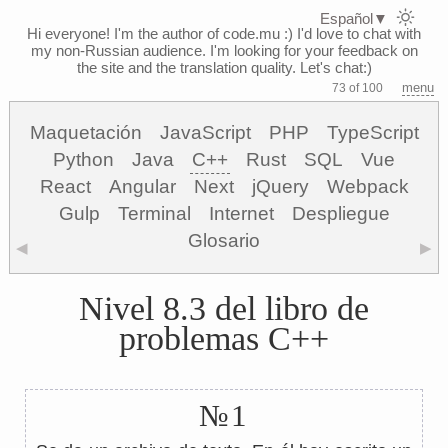
Español
▼
Hi everyone! I'm the author of code.mu :)
I'd love to chat with
my non-Russian audience. I'm looking for your feedback on
the site and the translation quality. Let's chat:)
menu
73 of 100
Maquetación
JavaScript
PHP
TypeScript
Python
Java
C++
Rust
SQL
Vue
React
Angular
Next
jQuery
Webpack
Gulp
Terminal
Internet
Despliegue
Glosario
◀
▶
Nivel 8.3 del libro de
problemas C++
№1