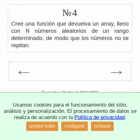
№4
Cree una función que devuelva un array, lleno
N
con
números aleatorios de un rango
determinado, de modo que los números no se
repitan.
←
→
Trepachev Dmitry © 2012-2026
t.me/trepachev_dmitry
Usamos cookies para el funcionamiento del sitio,
política de privacidad
configurar cookies
análisis y personalización. El procesamiento de datos se
realiza de acuerdo con la
Política de privacidad
.
↑
aceptar todas
configurar
rechazar