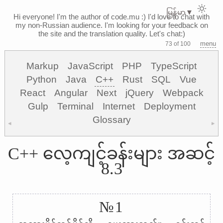
မြန်မာ
▼
Hi everyone! I'm the author of code.mu :)
I'd love to chat with
my non-Russian audience. I'm looking for your feedback on
the site and the translation quality. Let's chat:)
menu
73 of 100
Markup
JavaScript
PHP
TypeScript
Python
Java
C++
Rust
SQL
Vue
React
Angular
Next
jQuery
Webpack
Gulp
Terminal
Internet
Deployment
Glossary
◀
▶
C++ လေ့ကျင့်ခန်းများ အဆင့်
8.3
№1