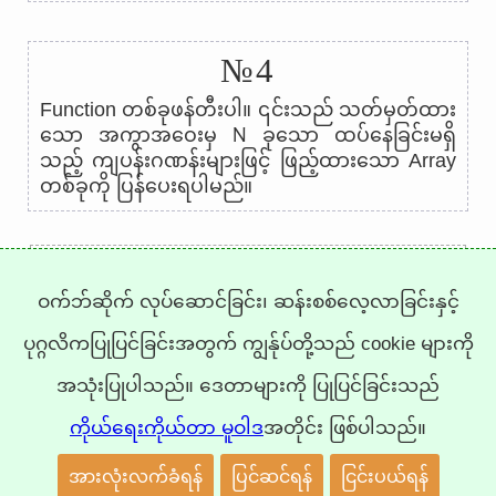
№4
Function တစ်ခုဖန်တီးပါ။ ၎င်းသည် သတ်မှတ်ထား
N
သော အကွာအဝေးမှ
ခုသော ထပ်နေခြင်းမရှိ
သည့် ကျပန်းဂဏန်းများဖြင့် ဖြည့်ထားသော Array
တစ်ခုကို ပြန်ပေးရပါမည်။
←
→
ဝက်ဘ်ဆိုက် လုပ်ဆောင်ခြင်း၊ ဆန်းစစ်လေ့လာခြင်းနှင့်
ပုဂ္ဂလိကပြုပြင်ခြင်းအတွက် ကျွန်ုပ်တို့သည် cookie များကို
Trepachev Dmitry © 2012-2026
t.me/trepachev_dmitry
အသုံးပြုပါသည်။ ဒေတာများကို ပြုပြင်ခြင်းသည်
ကိုယ်ရေးအချက်အလက် မူဝါဒ
ကွတ်ကီးများ စီစဉ်သတ်မှတ်ရန်
ကိုယ်ရေးကိုယ်တာ မူဝါဒ
အတိုင်း ဖြစ်ပါသည်။
အားလုံးလက်ခံရန်
ပြင်ဆင်ရန်
ငြင်းပယ်ရန်