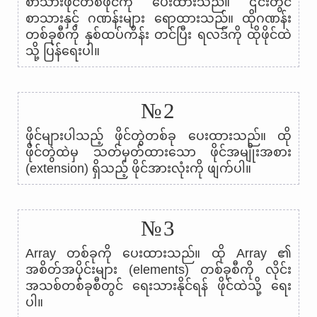
စာသားဖိုင်တစ်ဖိုင်ကို ပေးထားသည်။ ၎င်းတွင်
စာသားနှင့် ဂဏန်းများ ရောထားသည်။ ထိုဂဏန်း
တစ်ခုစီကို နှစ်ထပ်ကိန်း တင်ပြီး ရလဒ်ကို ထိုဖိုင်ထဲ
သို့ ပြန်ရေးပါ။
№2
ဖိုင်များပါသည့် ဖိုင်တွဲတစ်ခု ပေးထားသည်။ ထို
ဖိုင်တွဲထဲမှ သတ်မှတ်ထားသော ဖိုင်အမျိုးအစား
(extension) ရှိသည့် ဖိုင်အားလုံးကို ဖျက်ပါ။
№3
Array တစ်ခုကို ပေးထားသည်။ ထို Array ၏
အစိတ်အပိုင်းများ (elements) တစ်ခုစီကို လိုင်း
အသစ်တစ်ခုစီတွင် ရေးသားနိုင်ရန် ဖိုင်ထဲသို့ ရေး
ပါ။