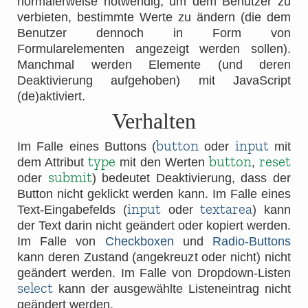
normalerweise notwendig, um dem Benutzer zu
verbieten, bestimmte Werte zu ändern (die dem
Benutzer dennoch in Form von
Formularelementen angezeigt werden sollen).
Manchmal werden Elemente (und deren
Deaktivierung aufgehoben) mit JavaScript
(de)aktiviert.
Verhalten
button
input
Im Falle eines Buttons (
oder
mit
type
button
reset
dem Attribut
mit den Werten
,
submit
oder
) bedeutet Deaktivierung, dass der
Button nicht geklickt werden kann. Im Falle eines
input
textarea
Text-Eingabefelds (
oder
) kann
der Text darin nicht geändert oder kopiert werden.
Im Falle von
Checkboxen
und
Radio-Buttons
kann deren Zustand (angekreuzt oder nicht) nicht
geändert werden. Im Falle von Dropdown-Listen
select
kann der ausgewählte Listeneintrag nicht
geändert werden.