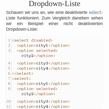
Dropdown-Liste
select
Schauen wir uns an, wie eine deaktivierte
-
Liste funktioniert. Zum Vergleich daneben sehen
wir ein Beispiel einer nicht deaktivierten
Dropdown-Liste:
<select
disabled
>
<option>
city1
</option>
<option
selected
>
city2
</option>
<option>
city3
</option>
<option>
city4
</option>
</select>
<select>
<option>
city1
</option>
<option
selected
>
city2
</option>
<option>
city3
</option>
<option>
city4
</option>