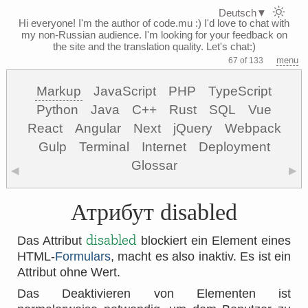
Deutsch
▼
Hi everyone! I'm the author of code.mu :)
I'd love to chat with
my non-Russian audience. I'm looking for your feedback on
the site and the translation quality. Let's chat:)
menu
67 of 133
Markup
JavaScript
PHP
TypeScript
Python
Java
C++
Rust
SQL
Vue
React
Angular
Next
jQuery
Webpack
Gulp
Terminal
Internet
Deployment
Glossar
◀
▶
Атрибут disabled
disabled
Das Attribut
blockiert ein Element eines
HTML-
Formulars
, macht es also inaktiv. Es ist ein
Attribut ohne Wert.
Das Deaktivieren von Elementen ist