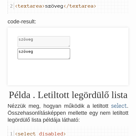
<textarea>
szöveg
</textarea>
code-result
:
Példa
. Letiltott legördülő lista
select
Nézzük meg, hogyan működik a letiltott
.
Összehasonlításképpen mellette egy nem letiltott
legördülő lista példája látható:
<select
disabled
>