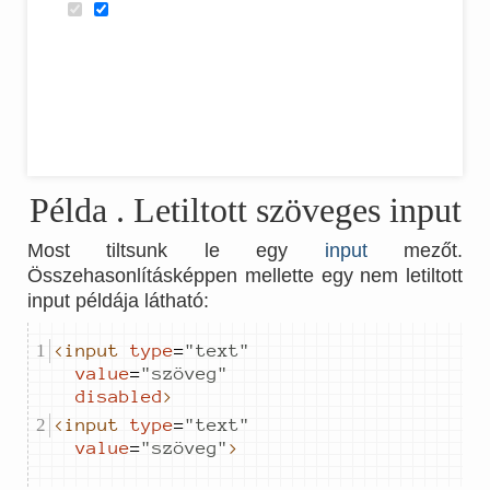
Példa
. Letiltott szöveges input
Most tiltsunk le egy
input
mezőt.
Összehasonlításképpen mellette egy nem letiltott
input példája látható:
<input
type
=
"
text
"
value
=
"
szöveg
"
disabled
>
<input
type
=
"
text
"
value
=
"
szöveg
"
>