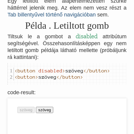
Egy letiltott elem alapértelmezetten szürke
háttérrel jelenik meg. Az elem nem vesz részt a
Tab billentyűvel történő navigációban
sem.
Példa
. Letiltott gomb
disabled
Tiltsuk le a gombot a
attribútum
segítségével. Összehasonlításképpen egy nem
letiltott gomb példája látható mellette (próbáljunk
rá kattintani):
<button
disabled
>
szöveg
</button>
<button>
szöveg
</button>
code-result
: