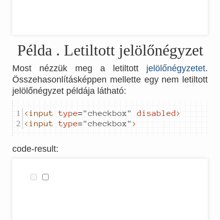
Példa
. Letiltott jelölőnégyzet
Most nézzük meg a letiltott
jelölőnégyzetet
.
Összehasonlításképpen mellette egy nem letiltott
jelölőnégyzet példája látható:
<input
type
=
"
checkbox
"
disabled
>
<input
type
=
"
checkbox
"
>
code-result
: