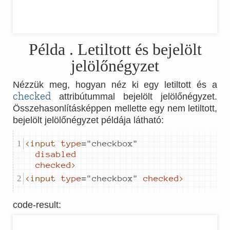
Példa
. Letiltott és bejelölt
jelölőnégyzet
Nézzük meg, hogyan néz ki egy letiltott és a
checked
attribútummal bejelölt jelölőnégyzet.
Összehasonlításképpen mellette egy nem letiltott,
bejelölt jelölőnégyzet példája látható:
<input
type
=
"
checkbox
"
disabled
checked
>
<input
type
=
"
checkbox
"
checked
>
code-result
: