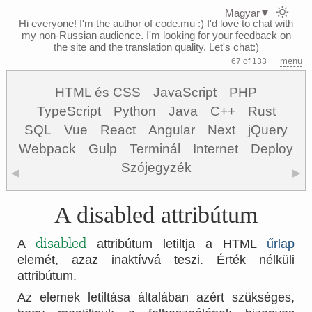
Magyar
▼
Hi everyone! I'm the author of code.mu :)
I'd love to chat with
my non-Russian audience. I'm looking for your feedback on
the site and the translation quality. Let's chat:)
menu
67 of 133
HTML és CSS
JavaScript
PHP
TypeScript
Python
Java
C++
Rust
SQL
Vue
React
Angular
Next
jQuery
Webpack
Gulp
Terminál
Internet
Deploy
Szójegyzék
◀
▶
A disabled attribútum
disabled
A
attribútum letiltja a HTML
űrlap
elemét, azaz inaktívvá teszi. Érték nélküli
attribútum.
Az elemek letiltása általában azért szükséges,