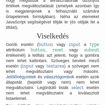
hogy megtiltsuk a felhasználónak bizonyos
értékek megváltoztatását (amelyek azonban így
is megjelenjenek a felhasználó számára
űrlapelemek formájában). Néha az elemeket
JavaScript segítségével tiltják le (és oldják fel a
tiltást).
Viselkedés
button
input
type
Gomb esetén (
vagy
a
button
reset
submit
attribútum
,
vagy
értékeinél) a letiltás azt jelenti, hogy a gombra
nem lehet kattintani. Szöveges beviteli mező
input
textarea
esetén (
vagy
) a szöveget nem
lehet megváltoztatni vagy másolni.
Jelölőnégyzetek
és
választógombok
esetén azok
állapotát (bejelölt vagy nem) nem lehet
select
megváltoztatni. Legördülő listák
esetén
nem lehet megváltoztatni a kiválasztott
listaelemet.