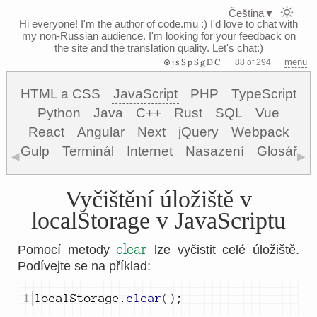
Čeština
▼
Hi everyone! I'm the author of code.mu :)
I'd love to chat with
my non-Russian audience. I'm looking for your feedback on
the site and the translation quality. Let's chat:)
⊗jsSpSgDC
menu
88 of 294
HTML a CSS
JavaScript
PHP
TypeScript
Python
Java
C++
Rust
SQL
Vue
React
Angular
Next
jQuery
Webpack
Gulp
Terminál
Internet
Nasazení
Glosář
◀
▶
Vyčištění úložiště v
localStorage v JavaScriptu
clear
Pomocí metody
lze vyčistit celé úložiště.
Podívejte se na příklad:
localStorage
.
clear
()
;