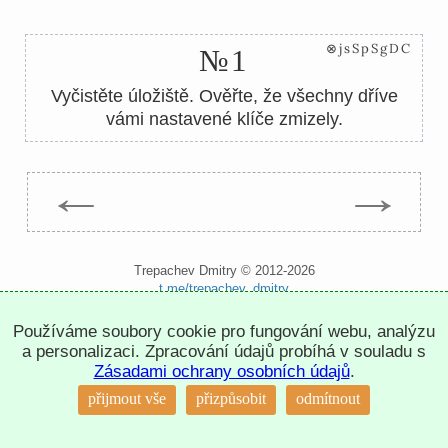
⊗jsSpSgDC
№1
Vyčistěte úložiště. Ověřte, že všechny dříve
vámi nastavené klíče zmizely.
←
→
Trepachev Dmitry © 2012-2026
t.me/trepachev_dmitry
zásady ochrany osobních údajů
nastavit cookies
Používáme soubory cookie pro fungování webu, analýzu
a personalizaci. Zpracování údajů probíhá v souladu s
Zásadami ochrany osobních údajů
.
↑
přijmout vše
přizpůsobit
odmítnout