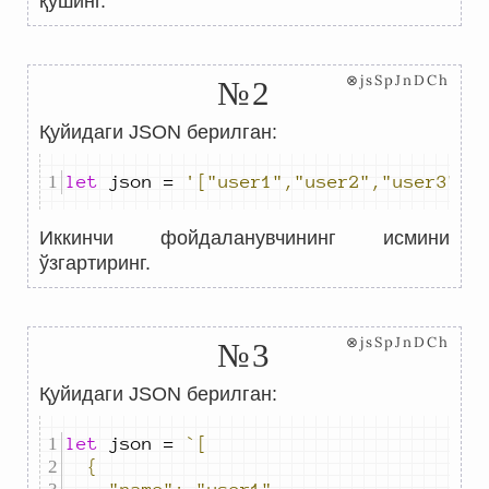
қўшинг.
⊗jsSpJnDCh
№2
Қуйидаги JSON берилган:
let
json
=
'["user1","user2","user3","
Иккинчи фойдаланувчининг исмини
ўзгартиринг.
⊗jsSpJnDCh
№3
Қуйидаги JSON берилган:
let
json
=
`