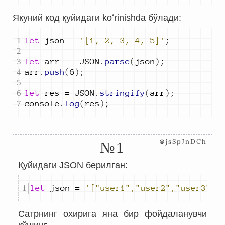
Якуний код қуйидаги koʻrinishda бўлади:
let
json
=
'[1, 2, 3, 4, 5]'
;
let
arr
=
JSON
.
parse
(
json
)
;
arr
.
push
(
6
)
;
let
res
=
JSON
.
stringify
(
arr
)
;
console
.
log
(
res
)
;
⊗jsSpJnDCh
№1
Қуйидаги JSON берилган:
let
json
=
'["user1","user2","user3","
Сатрнинг охирига яна бир фойдаланувчи