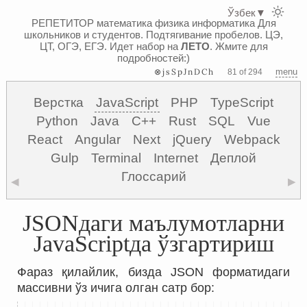
Ўзбек
▼
РЕПЕТИТОР математика физика информатика
Для
школьников и студентов. Подтягивание пробелов. ЦЭ,
ЦТ, ОГЭ, ЕГЭ.
Идет набор на
ЛЕТО
. Жмите для
подробностей:)
⊗jsSpJnDCh
menu
81 of 294
Верстка
JavaScript
PHP
TypeScript
Python
Java
C++
Rust
SQL
Vue
React
Angular
Next
jQuery
Webpack
Gulp
Terminal
Internet
Деплой
Глоссарий
◀
▶
JSONдаги маълумотларни
JavaScriptда ўзгартириш
Фараз қилайлик, бизда JSON форматидаги
массивни ўз ичига олган сатр бор: