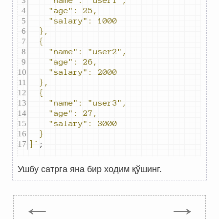
]
`
;
Ушбу сатрга яна бир ходим қўшинг.
←
→