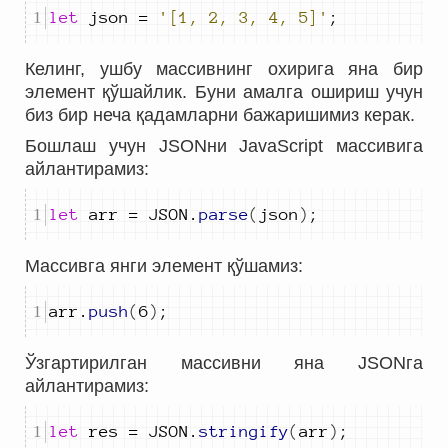
let
json
=
'[1, 2, 3, 4, 5]'
;
Келинг, ушбу массивнинг охирига яна бир
элемент қўшайлик. Буни амалга ошириш учун
биз бир неча қадамларни бажаришимиз керак.
Бошлаш учун JSONни JavaScript массивига
айлантирамиз:
let
arr
=
JSON
.
parse
(
json
)
;
Массивга янги элемент қўшамиз:
arr
.
push
(
6
)
;
Ўзгартирилган массивни яна JSONга
айлантирамиз:
let
res
=
JSON
.
stringify
(
arr
)
;