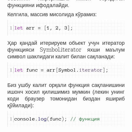
функцияни ифодалайди.
Келгила, массив мисолида кўрамиз:
let
arr
=
[
1
,
2
,
3
]
;
Ҳар қандай итерируем объект учун итератор
Symbol.iterator
функцияси
яхши маълум
символ шаклидаги калит билан сақланади:
let
func
=
arr
[
Symbol
.
iterator
]
;
Биз ушбу калит орқали функция сақланишини
ишонч хосил қилишимиз мумкин (лекин унинг
коди браузер томонидан биздан яшириб
қўйилади):
console
.
log
(
func
)
;
// функция