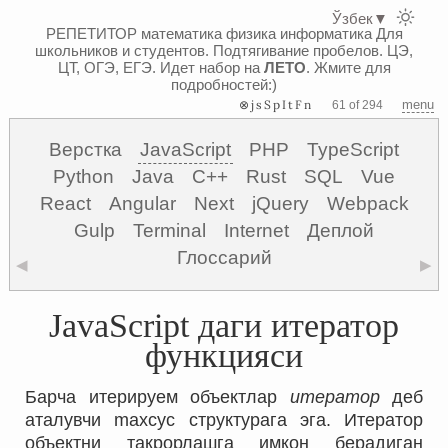
Ўзбек
▼
РЕПЕТИТОР математика физика информатика
Для
школьников и студентов. Подтягивание пробелов. ЦЭ,
ЦТ, ОГЭ, ЕГЭ.
Идет набор на
ЛЕТО
. Жмите для
подробностей:)
⊗jsSpItFn
menu
61 of 294
Верстка
JavaScript
PHP
TypeScript
Python
Java
C++
Rust
SQL
Vue
React
Angular
Next
jQuery
Webpack
Gulp
Terminal
Internet
Деплой
Глоссарий
◀
▶
JavaScript даги итератор
функцияси
Барча итерируем объектлар
итератор
деб
аталувчи maxсус структурага эга. Итератор
объектни такрорлашга имкон берадиган