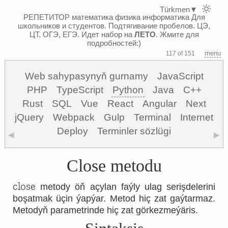
Türkmen
▼
РЕПЕТИТОР математика физика информатика
Для
школьников и студентов. Подтягивание пробелов. ЦЭ,
ЦТ, ОГЭ, ЕГЭ.
Идет набор на
ЛЕТО
. Жмите для
подробностей:)
menu
117 of 151
Web sahypasynyň gurnamy
JavaScript
PHP
TypeScript
Python
Java
C++
Rust
SQL
Vue
React
Angular
Next
jQuery
Webpack
Gulp
Terminal
Internet
Deploy
Terminler sözlügi
◀
▶
Close metodu
close
metody öň açylan faýly ulag serişdelerini
boşatmak üçin ýapýar. Metod hiç zat gaýtarmaz.
Metodyň parametrinde hiç zat görkezmeýäris.