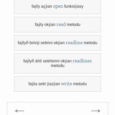
open
faýly açýan
funksiýasy
read
faýly okýan
metodu
readline
faýlyň birinji setirini okýan
metodu
readlines
faýlyň ähli setirlerini okýan
metodu
write
faýla setir ýazýan
metodu
←
→