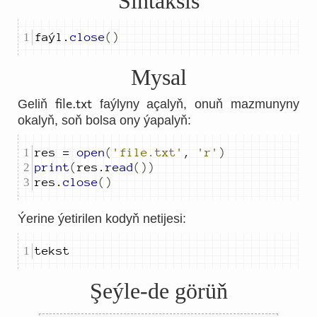
Sintaksis
faýl
.
close
()
Mysal
file.txt
Geliň
faýlyny açalyň, onuň mazmunyny
okalyň, soň bolsa ony ýapalyň:
res 
=
open
(
'file.txt'
,
'r'
)
print
(
res
.
read
())
res
.
close
()
Ýerine ýetirilen kodyň netijesi:
tekst
Şeýle-de görüň