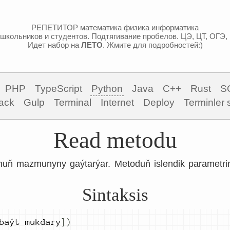
РЕПЕТИТОР математика физика информатика
школьников и студентов. Подтягивание пробелов. ЦЭ, ЦТ, ОГЭ,
Идет набор на
ЛЕТО
. Жмите для подробностей:)
PHP
TypeScript
Python
Java
C++
Rust
S
ack
Gulp
Terminal
Internet
Deploy
Terminler 
Read metodu
uň mazmunyny gaýtarýar. Metoduň islendik parametrin
.
Sintaksis
baýt mukdary
])