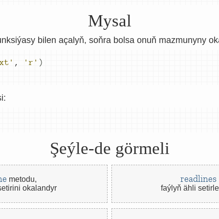
Mysal
unksiýasy bilen açalyň, soňra bolsa onuň mazmunyny ok
xt'
,
'r'
)
i:
Şeýle-de görmeli
ne
readlines
metodu,
 setirini okalandyr
faýlyň ähli setirl