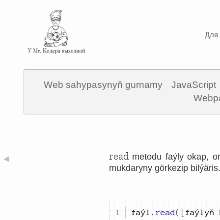
Для 
Web sahypasynyň gurnamy
JavaScript
Webp
read
metodu faýly okap, on
◀
mukdaryny görkezip bilýäris
faýl
.
read
([
faýlyň 