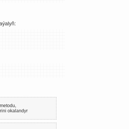
aýalyň:
metodu,
erini okalandyr