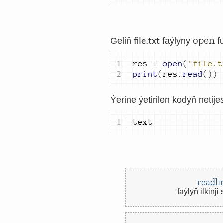
file.txt
open
Geliň
faýlyny
f
res 
=
open
(
'file.t
print
(
res
.
read
())
Ýerine ýetirilen kodyň netijes
text
readli
faýlyň ilkinji