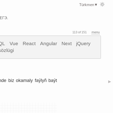
Türkmen
▼
 ЕГЭ.
menu
113 of 151
QL
Vue
React
Angular
Next
jQuery
sözlügi
de biz okamaly faýlyň baýt
▶