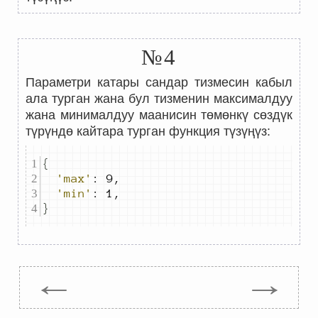
№4
Параметри катары сандар тизмесин кабыл
ала турган жана бул тизменин максималдуу
жана минималдуу маанисин төмөнкү сөздүк
түрүндө кайтара турган функция түзүңүз:
{
'max'
:
9
,
'min'
:
1
,
}
←
→