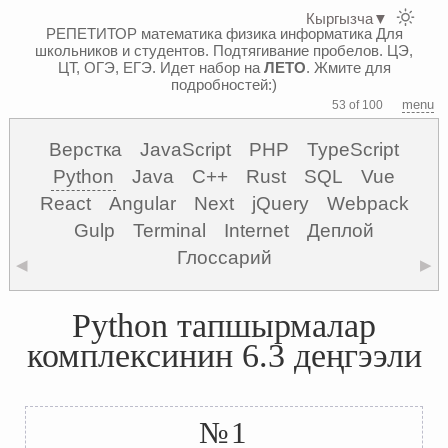
Кыргызча
▼
РЕПЕТИТОР математика физика информатика
Для
школьников и студентов. Подтягивание пробелов. ЦЭ,
ЦТ, ОГЭ, ЕГЭ.
Идет набор на
ЛЕТО
. Жмите для
подробностей:)
menu
53 of 100
Верстка
JavaScript
PHP
TypeScript
Python
Java
C++
Rust
SQL
Vue
React
Angular
Next
jQuery
Webpack
Gulp
Terminal
Internet
Деплой
Глоссарий
◀
▶
Python тапшырмалар
комплексинин 6.3 деңгээли
№1