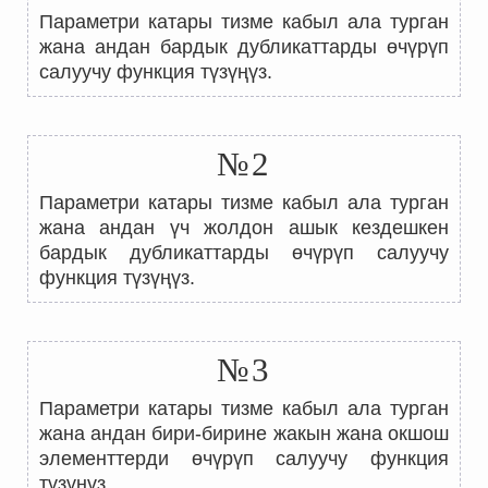
Параметри катары тизме кабыл ала турган
жана андан бардык дубликаттарды өчүрүп
салуучу функция түзүңүз.
№2
Параметри катары тизме кабыл ала турган
жана андан үч жолдон ашык кездешкен
бардык дубликаттарды өчүрүп салуучу
функция түзүңүз.
№3
Параметри катары тизме кабыл ала турган
жана андан бири-бирине жакын жана окшош
элементтерди өчүрүп салуучу функция
түзүңүз.